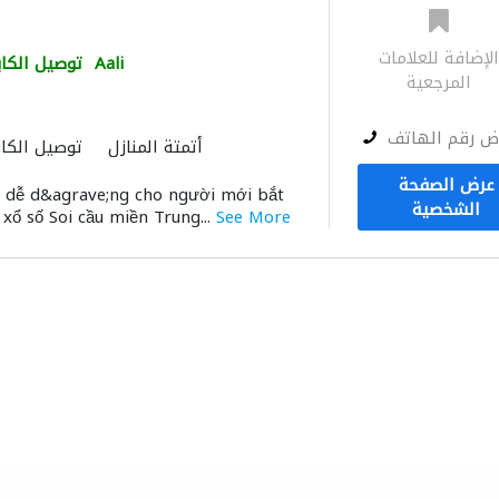
لإضافة للعلامات
Aali
توصيل الكاب
المرجعية
ض رقم الهاتف
أتمتة المنازل
توصيل الكاب
عرض الصفحة
g dễ d&agrave;ng cho người mới bắt
الشخصية
 xổ số Soi cầu miền Trung...
See More