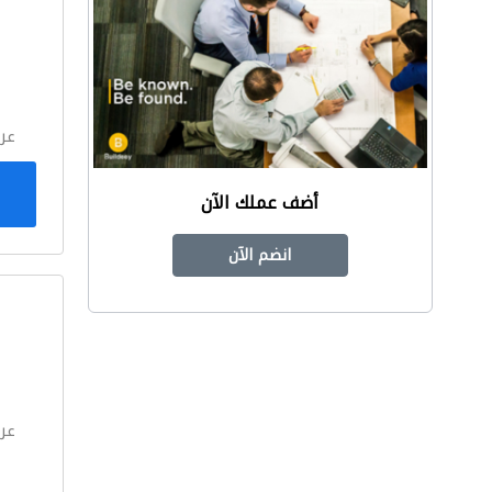
ا
عر
أضف عملك الآن
انضم الآن
ا
عر