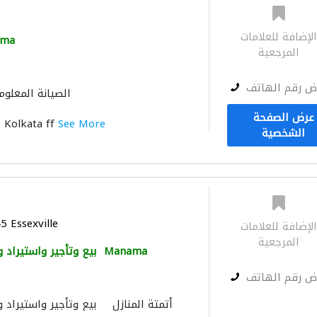
لإضافة للعلامات
ama
المرجعية
ض رقم الهاتف
الصيانة المعلوم
عرض الصفحة
 Kolkata ff
See More
الشخصية
 Essexville
لإضافة للعلامات
المرجعية
Manama
بيع وتأجير واستيراد 
ض رقم الهاتف
أتمتة المنازل
بيع وتأجير واستيراد 