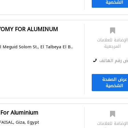
الشخصية
YOMY FOR ALUMINUM
لإضافة للعلامات
المرجعية
eguid Solom St., El Talbeya El B...
ض رقم الهاتف
عرض الصفحة
الشخصية
 For Aluminium
 FAISAL, Giza, Egypt
لإضافة للعلامات