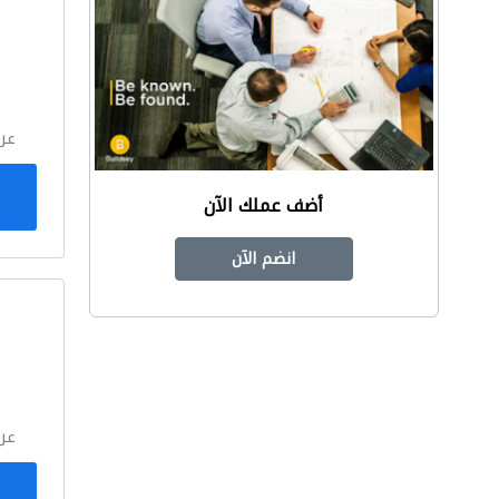
ا
عر
أضف عملك الآن
انضم الآن
ا
عر