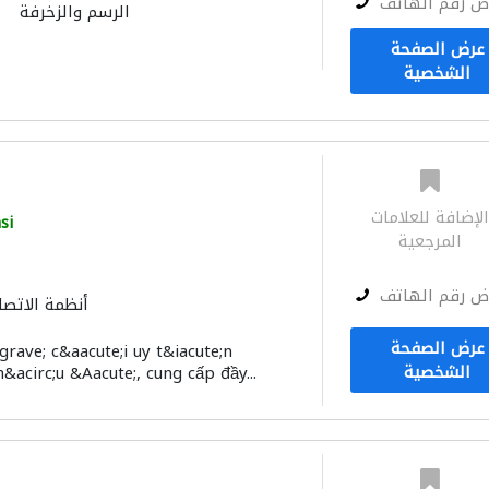
ض رقم الهاتف
الرسم والزخرفة
عرض الصفحة
الشخصية
لإضافة للعلامات
si
المرجعية
ض رقم الهاتف
أنظمة الاتصا
عرض الصفحة
rave; c&aacute;i uy t&iacute;n
الشخصية
acirc;u &Aacute;, cung cấp đầy...