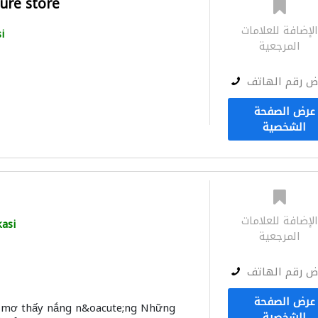
ture store
لإضافة للعلامات
i
المرجعية
ض رقم الهاتف
عرض الصفحة
الشخصية
لإضافة للعلامات
asi
المرجعية
ض رقم الهاتف
عرض الصفحة
ấc mơ thấy nắng n&oacute;ng Những
الشخصية