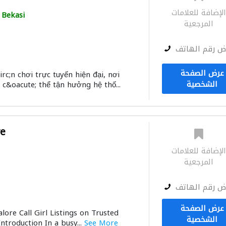
لإضافة للعلامات
Bekasi
المرجعية
ض رقم الهاتف
عرض الصفحة
c;n chơi trực tuyến hiện đại, nơi
الشخصية
c&oacute; thể tận hưởng hệ thố...
re
لإضافة للعلامات
المرجعية
ض رقم الهاتف
عرض الصفحة
ore Call Girl Listings on Trusted
الشخصية
ntroduction In a busy...
See More