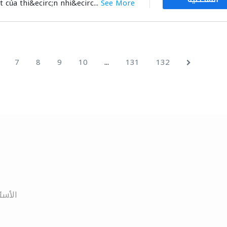
t của thi&ecirc;n nhi&ecirc...
See More
...
7
8
9
10
131
132
الأسئ