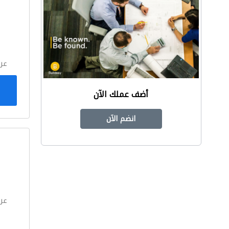
ا
عر
أضف عملك الآن
انضم الآن
ا
عر