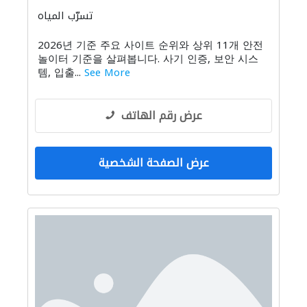
تسرّب المياه
2026년 기준 주요 사이트 순위와 상위 11개 안전
놀이터 기준을 살펴봅니다. 사기 인증, 보안 시스
템, 입출...
See More
عرض رقم الهاتف
عرض الصفحة الشخصية