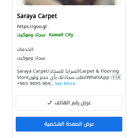
Saraya Carpet
https://goo.gl/maps/HLXQScc3vW9WL9WR7
Kuwait City
سجاد وموكيت
الخدمات:
سجاد وموكيت
Saraya Carpet/السرايا للسجادCarpet & Flooring
Storeاطلب سجادتك بأي حجم ولونWhatsApp :🇰🇼
+965 9095 969...
See More
عرض رقم الهاتف
عرض الصفحة الشخصية