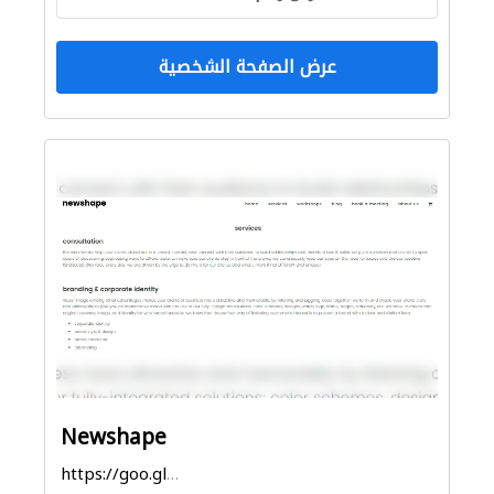
عرض الصفحة الشخصية
Newshape
https://goo.gl/maps/i1vn1avM7nf7erbU9