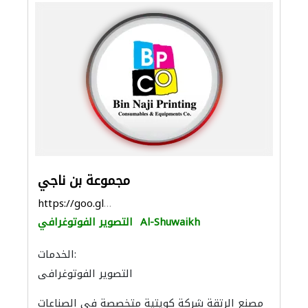
مجموعة بن ناجي
https://goo.gl/maps/JnVngG9wTHSV1idm7
Al-Shuwaikh
التصوير الفوتوغرافي
الخدمات:
التصوير الفوتوغرافي
تنسيق حفلات
الحديد والأدوات المعدنية
مصنع الرتقة شركة كويتية متخصصة في الصناعات
خدمات الطباعة