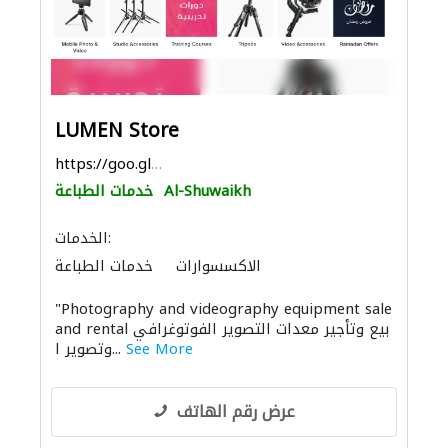
LUMEN Store
https://goo.gl/maps/YZutbPoKosnDAFXn8
Al-Shuwaikh
خدمات الطباعة
الخدمات:
الاكسسوارات
خدمات الطباعة
تنسيق حفلات
التصوير الفوتوغرافي
"Photography and videography equipment sale
الصوتيات
and rental بيع وتأجير معدات التصوير الفوتوغرافي
See More
وتصوير ا...
عرض رقم الهاتف