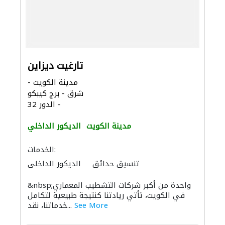
تارغيت ديزاين
مدينة الكويت -
شرق - برج كيبكو
- الدور 32
مدينة الكويت
الديكور الداخلي
الخدمات:
تنسيق حدائق
الديكور الداخلي
كبار المقاوليين
مهندسي الانشاءات
&nbsp;واحدة من أكبر شركات التشطيب المعماري
مقاولون اختصاصيون
صيانة المنازل
في الكويت، تأتي ريادتنا كنتيجة طبيعية لتكامل
الديكور الداخلي
See More
خدماتنا، نقد...