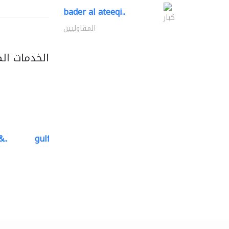
bader al ateeqi..
كبار
المقاوليين
الخدمات ال
..
gulf falcon communication
صيانة المنازل