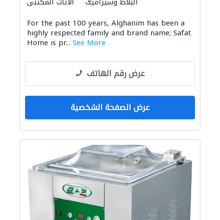
البلاط وسيراميك
الأثاث المكتبي
الاكسسوارات
الأثاث والمفروشات المنزلية
For the past 100 years, Alghanim has been a
المواقد والمدافئ
الستائر
highly respected family and brand name; Safat
الحمامات والمطابخ
Home is pr...
See More
عرض رقم الهاتف
عرض الصفحة الشخصية