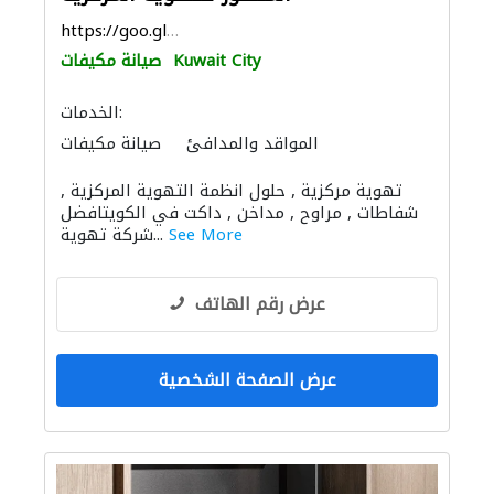
https://goo.gl/maps/WBoCePpFLnqo3myq9
Kuwait City
صيانة مكيفات
الخدمات:
المواقد والمدافئ
صيانة مكيفات
تهوية مركزية , حلول انظمة التهوية المركزية ,
شفاطات , مراوح , مداخن , داكت في الكويتافضل
See More
شركة تهوية...
عرض رقم الهاتف
عرض الصفحة الشخصية