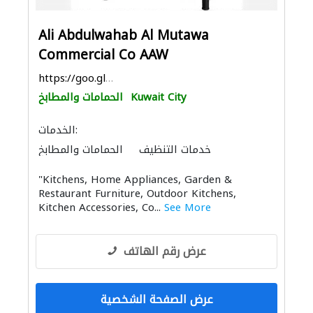
Ali Abdulwahab Al Mutawa
Commercial Co AAW
https://goo.gl/maps/Zf1L1x4CzkoZUdnF6
Kuwait City
الحمامات والمطابخ
الخدمات:
خدمات التنظيف
الحمامات والمطابخ
الأثاث المكتبي
الأثاث والمفروشات المنزلية
"Kitchens, Home Appliances, Garden &
الأجهزة المنزلية
الاكسسوارات
Restaurant Furniture, Outdoor Kitchens,
المواقد والمدافئ
Kitchen Accessories, Co...
See More
عرض رقم الهاتف
عرض الصفحة الشخصية