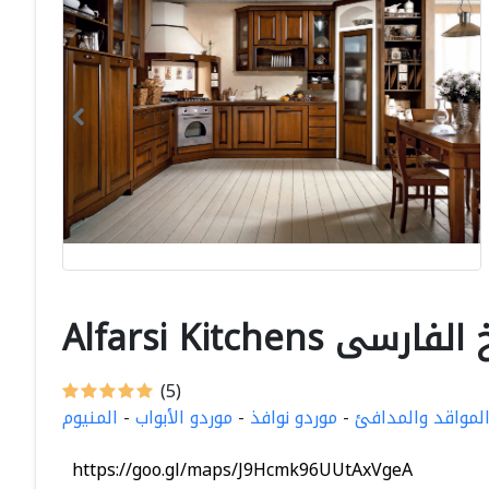
Alfar مطابخ الفارسى
(5)
لمواقد والمدافئ
-
موردو نوافذ
-
موردو الأبواب
-
المنيوم
https://goo.gl/maps/J9Hcmk96UUtAxVgeA