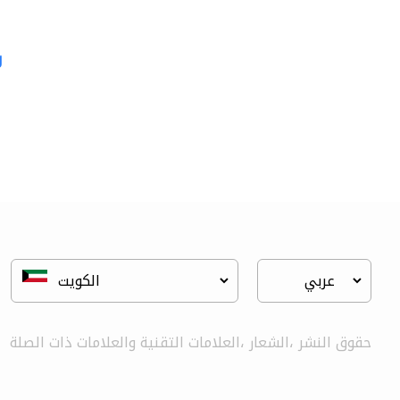
g
al jalal furniture..
الحمامات والمطابخ
حقوق النشر ،الشعار ،العلامات التقنية والعلامات ذات الصلة