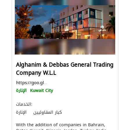
Alghanim & Debbas General Trading
Company W.L.L
https://goo.gl/maps/xVG6aaDPqCEGzeqT7
Kuwait City
الإنارة
الخدمات:
كبار المقاوليين
الإنارة
الصيانة الكهربائية
الأشغال الصحية والسباكة
With the addition of companies in Bahrain,
مقاولون تسليم مفتاح
ميكانيكيون