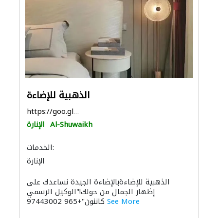
الذهبية للإضاءة
https://goo.gl/maps/fxvxQX5Kbh18VyRX7
Al-Shuwaikh
الإنارة
الخدمات:
الإنارة
الذهبية للإضاءةبالإضاءة الجيدة نساعدك على
إظهار الجمال من حولك!"الوكيل الرسمي
See More
كاننون"+965 97443002