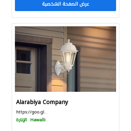
عرض الصفحة الشخصية
Alarabiya Company
https://goo.gl/maps/V4WoUFgsuW5niqvM9
Hawalli
الإنارة