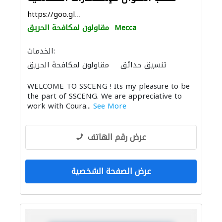
https://goo.gl/maps/cZQXCwF5BBc1JuuR9
Mecca
مقاولون لمكافحة الحريق
الخدمات:
تنسيق حدائق
مقاولون لمكافحة الحريق
استشارات بيئية
مقاولو الخرسانة
WELCOME TO SSCENG ! Its my pleasure to be
أنظمة الاتصالات
المساحيين
the part of SSCENG. We are appreciative to
الإنارة
صيانة المباني
نظام الصرف الصحي
work with Coura...
See More
التصميم المعماري
عرض رقم الهاتف
عرض الصفحة الشخصية