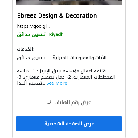
Ebreez Design & Decoration
https://goo.gl/maps/t4F1ErmRoAMEMXGv6
Riyadh
تنسيق حدائق
الخدمات:
الأثاث والمفروشات المنزلية
تنسيق حدائق
الديكور الداخلي
الإنارة
الأثاث المكتبي
قائمة اعمال مؤسسة بريق الإبريز : 1- دراسة
التصميم المعماري
المخططات المعمارية. 2- عمل تصميم معماري. 3-
See More
تصميم الحدا...
عرض رقم الهاتف
عرض الصفحة الشخصية