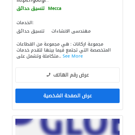
https://goo.gl/maps/bBDfW7aW4fe66Htj8
Mecca
تنسيق حدائق
الخدمات:
مهندسي الانشاءات
تنسيق حدائق
بيع وتأجير واستيراد ونقل المعدات الثقيلة
مجموعة اركانات : هي مجموعة من القطاعات
ادارة مشروع
دراسة الجدوى الاقتصادية
المتخصصة التي تجتمع فيما بينها لتقدم خدمات
الإنارة
تجهيزات الفنادق
أنظمة أمن
See More
متكاملة وتشمل على...
عرض رقم الهاتف
عرض الصفحة الشخصية