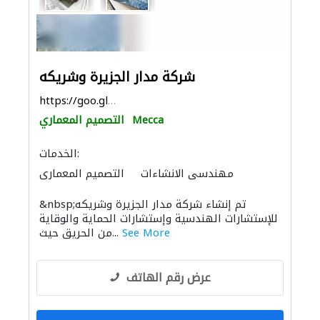
شركة مدار الجزيرة وشريكه
https://goo.gl/maps/p16ttmWPKNhRWz7d6
Mecca
التصميم المعماري
الخدمات:
مهندسي الانشاءات
التصميم المعماري
استشارات هندسية
الأشغال الصحية والسباكة
&nbsp;تم إنشاء شركة مدار الجزيرة وشريكه
الإنارة
مقاولون لمكافحة الحريق
أنظمة أمن
للإستشارات الهندسية وإستشارات الحماية والوقاية
الديكور الداخلي
See More
من الحريق حيث...
الصوتيات
النمذجة والتصوير ثلاثي الأبعاد
عرض رقم الهاتف