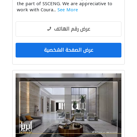
the part of SSCENG. We are appreciative to
الديكور الداخلي
الإنارة
صيانة المباني
work with Coura...
See More
عرض رقم الهاتف
عرض الصفحة الشخصية