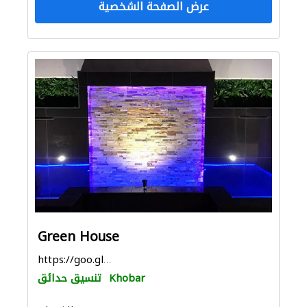
عرض الصفحة الشخصية
Green House
https://goo.gl/maps/jwT6qwfLfvvAFQt19
Khobar
تنسيق حدائق