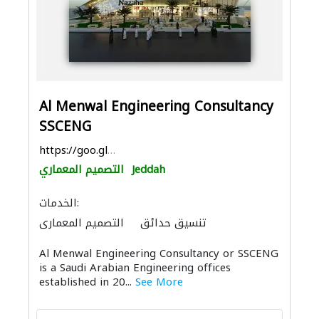
Al Menwal Engineering Consultancy
SSCENG
https://goo.gl/maps/HchGpmBFVTphMNQd9
Jeddah
التصميم المعماري
الخدمات:
تنسيق حدائق
التصميم المعماري
ادارة مشروع
مقاولو الخرسانة
Al Menwal Engineering Consultancy or SSCENG
أنظمة الاتصالات
استشارات بيئية
is a Saudi Arabian Engineering offices
صيانة المباني
مقاولون لمكافحة الحريق
established in 20...
See More
الديكور الداخلي
الإنارة