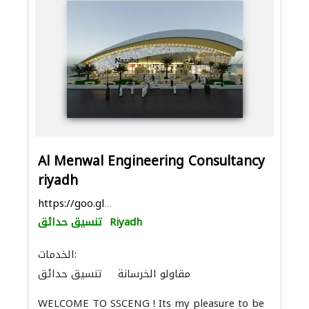
Al Menwal Engineering Consultancy
riyadh
https://goo.gl/maps/8qexa66QKdabx1PG9
Riyadh
تنسيق حدائق
الخدمات:
مقاولو الخرسانة
تنسيق حدائق
المساحيين
استشارات بيئية
ادارة مشروع
WELCOME TO SSCENG ! Its my pleasure to be
نظام الصرف الصحي
أنظمة الاتصالات