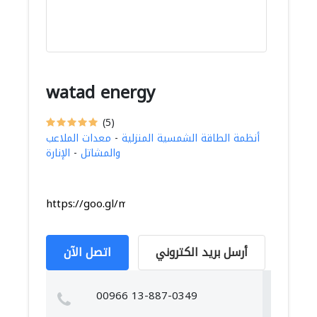
watad energy
(5)
أنظمة الطاقة الشمسية المنزلية
-
معدات الملاعب
والمشاتل
-
الإنارة
https://goo.gl/maps/ARAmwbNdMH7cgk9E7
أرسل بريد الكتروني
اتصل الآن
00966 13-887-0349