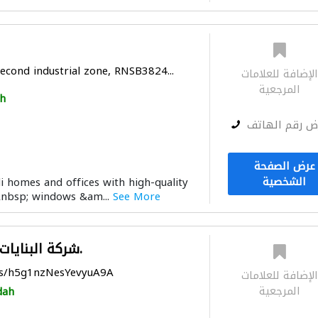
second industrial zone, RNSB3824...
لإضافة للعلامات
المرجعية
h
ض رقم الهاتف
عرض الصفحة
الشخصية
 homes and offices with high-quality
nbsp; windows &am...
See More
شركة البنايات للمقاولات ذ.م.م.
ps/h5g1nzNesYevyuA9A
لإضافة للعلامات
المرجعية
dah