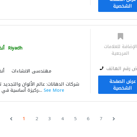
الشخصية
لإضافة للعلامات
Riyadh
أنظ
المرجعية
ض رقم الهاتف
مهندسي الانشاءات
أنظ
صيانة المن
عرض الصفحة
شركات الدهانات: عالم الألوان والتجديد 
الشخصية
See More
ركيزة أساسية في صناعة البناء والتعمير،...
1
2
3
4
5
6
7