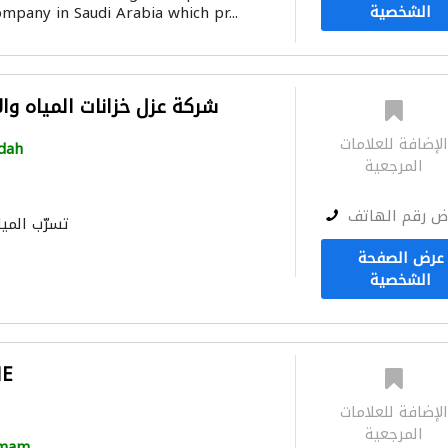
الشخصية
ompany in Saudi Arabia which pr...
خدمات 
شركة عزل خزانات المياه و
لإضافة للعلامات
dah
المرجعية
ض رقم الهاتف
تسرّب الميا
خزانات المياه
صيانة المنازل
الأشغ
عرض الصفحة
صيانة ال
الشخصية
ME
لإضافة للعلامات
المرجعية
mam