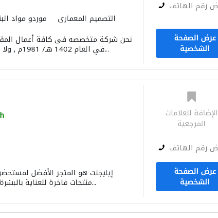
ض رقم الهاتف
التصميم المعماري
موردو مواد البن
بيع وتأجير واستيراد ونقل المعدات الث
عرض الصفحة
نحن شركة متخصصه فى كافة أعمال المقا
الايدي العاملة
صيانة المباني
صيانة
الشخصية
في العام 1402 هـ/ 1981م , ولا تدخر المؤسسة جهـد...
لإضافة للعلامات
h
المرجعية
ض رقم الهاتف
عرض الصفحة
إيليجنت هو المتجر الأفضل لمستحضرا
الشخصية
منتجات فاخرة للعناية بالبشرة والشعر والمكياج، ل...