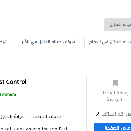
انة المنازل في الدمام
شركات صيانة المنازل في الخُبر
شركا
st Control
لإضافة للعلامات
ammam
المرجعية
ض رقم الهاتف
خدمات التنظيف
صيانة المنازل
حدّاد أقفال
صيانة م
عرض الصفحة
ontrol is one among the top Pest
الصيانة الكهربائية
الأشغ