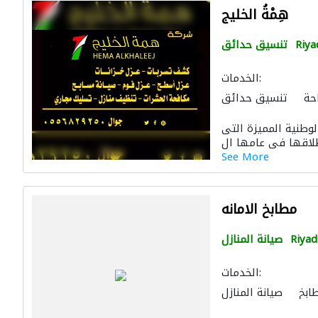
هِمْةُ الخليج
Riya
تنسيق حدائق
الخدمات:
حة
تنسيق حدائق
ت الملاعب والمشاتل
وطنية المميزة التى
اكة
صيانة مكيفات
الصيانة الكهربائية
See More
ئية
صيانة المنازل
رفية
ادارة مشروع
موردو مواد البناء
مطابخ الامانه
نظام الصرف الصحي
ن
المقاول الأنسب
 المطابخ والحمامات
Riyad
صيانة المنازل
مقاولو كهرباء
الخدمات:
ابخ
صيانة المنازل