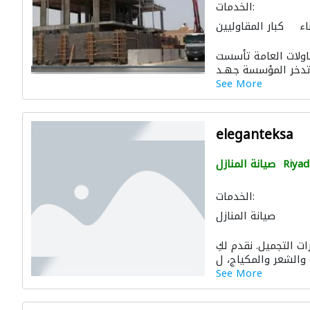
الخدمات:
اء
كبار المقاوليين
قيلة
هدم المباني
ولات العامة تأسست
 المنازل
الحفريّات
الديكور الداخلي
See More
eleganteksa
Riyad
صيانة المنازل
الخدمات:
صيانة المنازل
ت التجميل. نقدم لكِ
See More