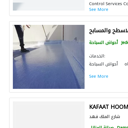
Control Services C
النقل
أمن المنازل
See More
الاسطح والمسابح
Jed
أحواض السباحة
الخدمات:
ه
أحواض السباحة
ال الصحية والسباكة
See More
مباني
أعمال جبس
KAFAAT HOO
شارع الملك فهد
Dam
صيانة المنازل