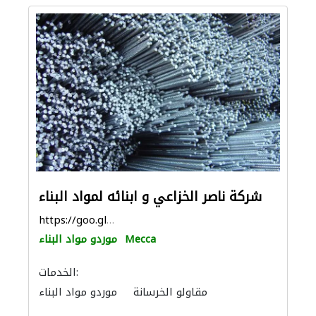
‏شركة ناصر الخزاعي و ابنائه لمواد البناء‏
https://goo.gl/maps/rpm6VKJuuK8TrhaZ7
Mecca
موردو مواد البناء
الخدمات:
مقاولو الخرسانة
موردو مواد البناء
منتجات البلوك والخرسانة