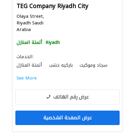
TEG Company Riyadh City
Olaya Street,
Riyadh Saudi
Arabia
Riyadh
أتمتة المنازل
الخدمات:
سجاد وموكيت
باركيه خشب
أتمتة المنازل
دراسة الجدوى الاقتصادية
استشارات بيئية
See More
الديكور الداخلي
أمن المنازل
نقل اثاث
عرض رقم الهاتف
عرض الصفحة الشخصية