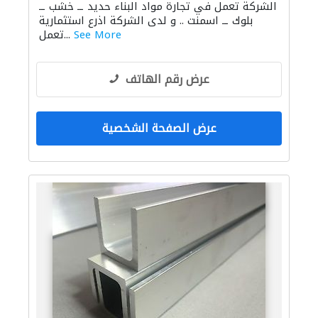
الشركة تعمل في تجارة مواد البناء حديد ــ خشب ــ
باركيه خشب
سحب الحديد والفولاذ
بلوك ــ اسمنت .. و لدى الشركة اذرع استثمارية
منتجات خشبية
الحجر والرخام
See More
تعمل...
عرض رقم الهاتف
عرض الصفحة الشخصية