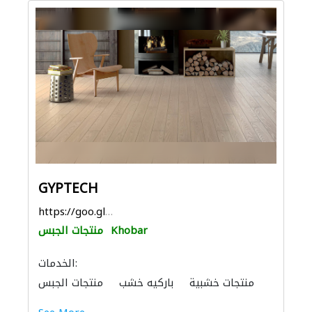
GYPTECH
https://goo.gl/maps/4iQTkmKKNLqeZifF6
Khobar
منتجات الجبس
الخدمات:
منتجات خشبية
باركيه خشب
منتجات الجبس
الصوتيات
الحمامات والمطابخ