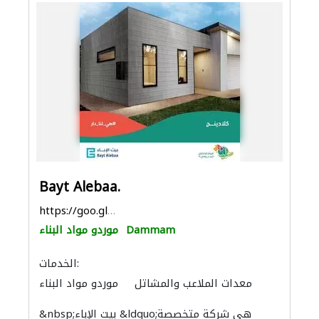
Bayt Alebaa.
https://goo.gl/maps/pX7oojznUVvTGHce7
Dammam
موردو مواد البناء
الخدمات:
معدات الملاعب والمشاتل
موردو مواد البناء
باركيه خشب
الأشغال الصحية والسباكة
&nbsp;بيت الإباء &ldquo;هي شركة متخصصة
الاكسسوارات
أرضيات الفينيل
سجاد وموكيت