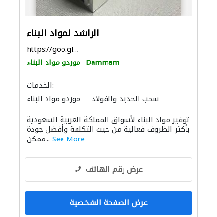
الراشد لمواد البناء
https://goo.gl/maps/3LWBMFtvD53E631y5
Dammam
موردو مواد البناء
الخدمات:
سحب الحديد والفولاذ
موردو مواد البناء
منتجات خشبية
باركيه خشب
توفير مواد البناء لأسواق المملكة العربية السعودية
الحديد والأدوات المعدنية
بأكثر الظروف فعالية من حيث التكلفة وأفضل جودة
See More
ممكن...
عرض رقم الهاتف
عرض الصفحة الشخصية