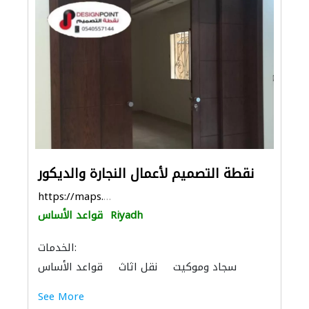
نقطة التصميم لأعمال النجارة والديكور
https://maps.app.goo.gl/AaEfb2u1kauCe1j37
Riyadh
قواعد الأساس
الخدمات:
سجاد وموكيت
نقل اثاث
قواعد الأساس
منتجات خشبية
باركيه خشب
See More
الأثاث المكتبي
الأثاث والمفروشات المنزلية