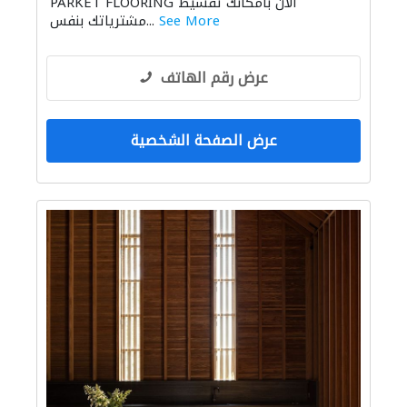
PARKET FLOORING الان بامكانك تقسيط
See More
مشترياتك بنفس...
عرض رقم الهاتف
عرض الصفحة الشخصية