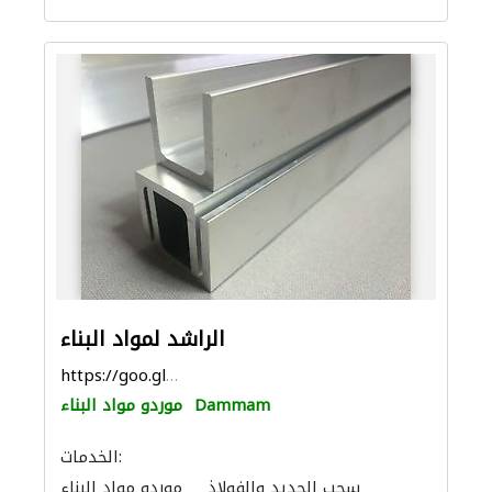
الراشد لمواد البناء
https://goo.gl/maps/3LWBMFtvD53E631y5
Dammam
موردو مواد البناء
الخدمات:
سحب الحديد والفولاذ
موردو مواد البناء