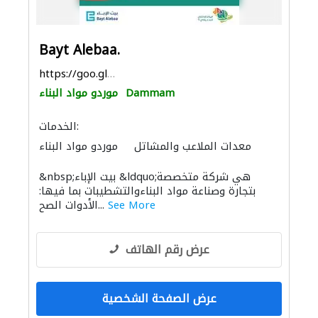
Bayt Alebaa.
https://goo.gl/maps/pX7oojznUVvTGHce7
Dammam
موردو مواد البناء
الخدمات:
معدات الملاعب والمشاتل
موردو مواد البناء
باركيه خشب
الأشغال الصحية والسباكة
&nbsp;بيت الإباء &ldquo;هي شركة متخصصة
الاكسسوارات
أرضيات الفينيل
سجاد وموكيت
بتجارة وصناعة مواد البناءوالتشطيبات بما فيها:
الديكور الداخلي
See More
الأدوات الصح...
عرض رقم الهاتف
عرض الصفحة الشخصية