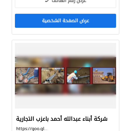
عرض رقم الهاتف
عرض الصفحة الشخصية
شركة أبناء عبدالله أحمد باعزب التجارية
https://goo.gl/maps/HS4jtS1ziWKYLKS17