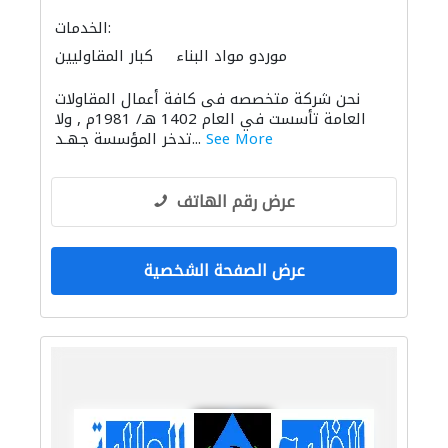
الخدمات:
موردو مواد البناء
كبار المقاوليين
هدم المباني
التصميم المعماري
نحن شركة متخصصه فى كافة أعمال المقاولات
بيع وتأجير واستيراد ونقل المعدات الثقيلة
العامة تأسست في العام 1402 هـ/ 1981م , ولا
صيانة المباني
صيانة المنازل
الحفريّات
See More
تدخر المؤسسة جهـد...
الديكور الداخلي
الايدي العاملة
عرض رقم الهاتف
عرض الصفحة الشخصية