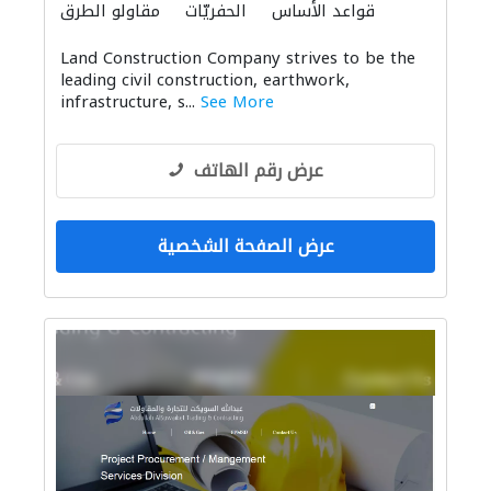
قواعد الأساس
الحفريّات
مقاولو الطرق
خدمات التخطيط المعماري
المساحيين
Land Construction Company strives to be the
كبار المقاوليين
مقاولو كهرباء
leading civil construction, earthwork,
infrastructure, s...
See More
عرض رقم الهاتف
عرض الصفحة الشخصية