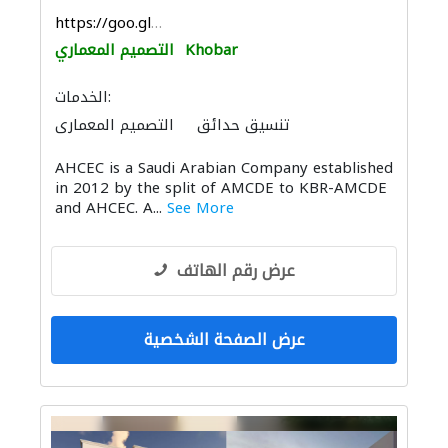
https://goo.gl/maps/pUWarvW1UTRfFerM8
Khobar
التصميم المعماري
الخدمات:
تنسيق حدائق
التصميم المعماري
أنظمة أمن
دراسة الجدوى الاقتصادية
AHCEC is a Saudi Arabian Company established
الصيانة المعلوماتية
in 2012 by the split of AMCDE to KBR-AMCDE
توصيل الكابلات وتركيب الشبكات
and AHCEC. A...
See More
مقاولون تسليم مفتاح
الايدي العاملة
مقاولون لمكافحة الحريق
الديكور الداخلي
عرض رقم الهاتف
النمذجة والتصوير ثلاثي الأبعاد
عرض الصفحة الشخصية