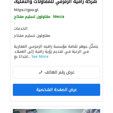
شركة راقية الزمزمي للمقاولات والتمليك
https://goo.gl/maps/a6gJw5Qb1kEJ6aRh7
Mecca
مقاولون تسليم مفتاح
الخدمات:
مقاولون تسليم مفتاح
يتمثّل جوهر ثقافة مؤسسة راقيه الزمزمي العقارية
في الرغبة في تقديم رؤية راقية إلى العملاء.
See More
ابتداءً بع...
عرض رقم الهاتف
عرض الصفحة الشخصية