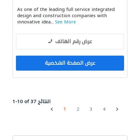
الصيانة الكهربائية
الأشغال الصحية والسباكة
As one of the leading full service integrated
الأثاث والمفروشات المنزلية
ادارة مشروع
design and construction companies with
المقاول الأنسب
الأثاث المكتبي
innovative idea...
See More
التصميم المعماري
الديكور الداخلي
عرض رقم الهاتف
عرض الصفحة الشخصية
1-10 of 37 النتائج
1
2
3
4