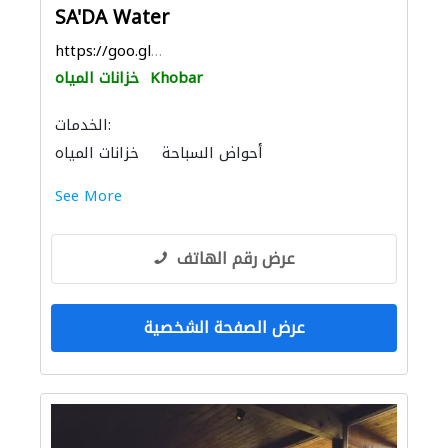
SA'DA Water
https://goo.gl/maps/w9b8TQGCH9yDPtPv5
Khobar
خزانات المياه
الخدمات:
أحواض السباحة
خزانات المياه
مقاولون تسليم مفتاح
See More
عرض رقم الهاتف
عرض الصفحة الشخصية