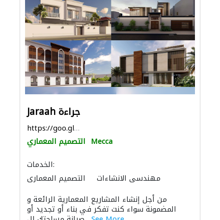
Jaraah جراءة
https://goo.gl/maps/2qGyRicCTmhUsjaRA
Mecca
التصميم المعماري
الخدمات:
مهندسي الانشاءات
التصميم المعماري
الديكور الداخلي
مقاولون تسليم مفتاح
من أجل إنشاء المشاريع المعمارية الرائعة و
المضمونة سواء كنت تفكر في بناء أو تجديد أو
See More
صيانة مساحتك ال...