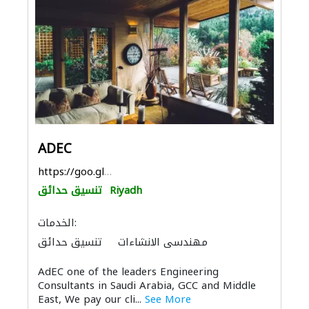
ADEC
https://goo.gl/maps/PSV3jPgDJhG7tY6P7
Riyadh
تنسيق حدائق
الخدمات:
مهندسي الانشاءات
تنسيق حدائق
استشارات الطرق
استشارات هندسية
AdEC one of the leaders Engineering
ادارة مشروع
دراسة الجدوى الاقتصادية
Consultants in Saudi Arabia, GCC and Middle
مقاولون تسليم مفتاح
المساحيين
East, We pay our cli...
See More
التصميم المعماري
الديكور الداخلي