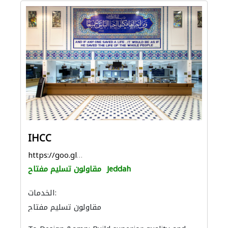
IHCC
https://goo.gl/maps/8erRatfNot4VQe9K6
Jeddah
مقاولون تسليم مفتاح
الخدمات:
مقاولون تسليم مفتاح