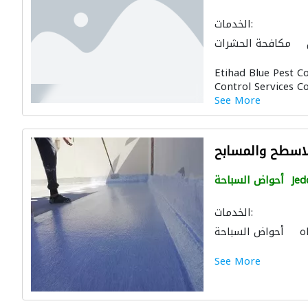
الخدمات:
مكافحة الحشرات
كيفات
عامل يدوي
Etihad Blue Pest C
ال الصحية والسباكة
Control Services C
النقل
أمن المنازل
See More
الاسطح والمسابح
Jed
أحواض السباحة
الخدمات:
ه
أحواض السباحة
ال الصحية والسباكة
See More
مباني
أعمال جبس