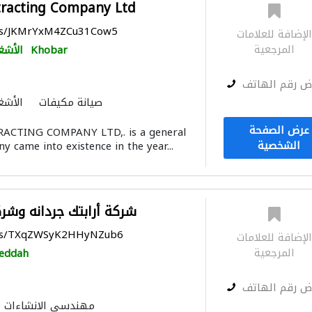
racting Company Ltd
aps/JKMrYxM4ZCu31Cow5
لإضافة للعلامات
المرجعية
Khobar
الأشغ
ض رقم الهاتف
صيانة مكيفات
الأشغ
أرضيات الخرسانة الزخرفية
استشا
عرض الصفحة
CTING COMPANY LTD,. is a general
الإنارة
مقاولون تسليم 
الشخصية
 came into existence in the year...
أنظمة الطاقة الشمسية المنزل
شركة أرابتك جردانه وشر
aps/TXqZWSyK2HHyNZub6
لإضافة للعلامات
المرجعية
Jeddah
ض رقم الهاتف
مهندسي الانشاءات