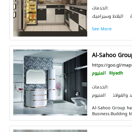
الخدمات:
البلاط وسيراميك
استشارات هندسية
See More
طابخ
باركيه خشب
Al-Sahoo Grou
https://goo.gl/m
Riyadh
المنيوم
الخدمات:
 والفولاذ
المنيوم
ال الصحية والسباكة
Al-Sahoo Group has
يد والأدوات المعدنية
Business.Building M