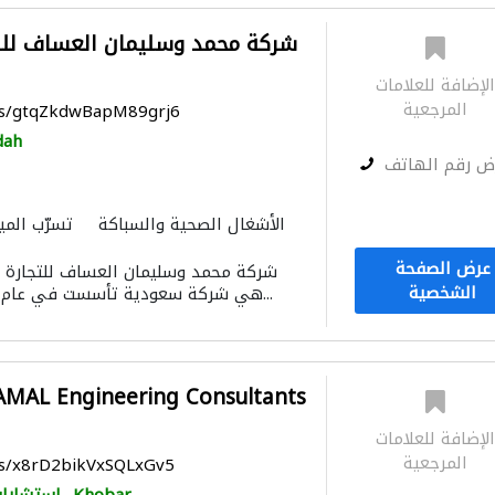
شركة محمد وسليمان العساف للتج
لإضافة للعلامات
المرجعية
aps/gtqZkdwBapM89grj6
dah
ض رقم الهاتف
الأشغال الصحية والسباكة
تسرّب المي
استشارات الطرق
نظام الصرف الصح
عرض الصفحة
شركة محمد وسليمان العساف للتجارة و
الشخصية
هي شركة سعودية تأسست في عام 2001 ، وذلك عبر الم...
MAL Engineering Consultants
لإضافة للعلامات
المرجعية
ps/x8rD2bikVxSQLxGv5