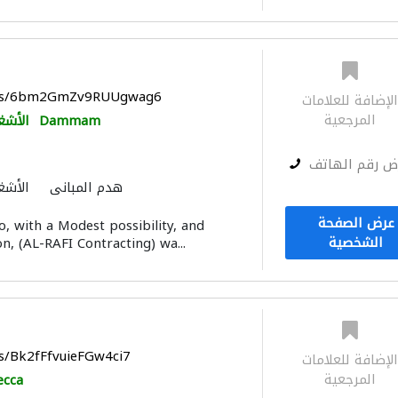
maps/6bm2GmZv9RUUgwag6
لإضافة للعلامات
المرجعية
Dammam
الأشغ
ض رقم الهاتف
هدم المباني
الأشغ
صيانة المنازل
عرض الصفحة
o, with a Modest possibility, and
الشخصية
on, (AL-RAFI Contracting) wa...
ps/Bk2fFfvuieFGw4ci7
لإضافة للعلامات
المرجعية
cca