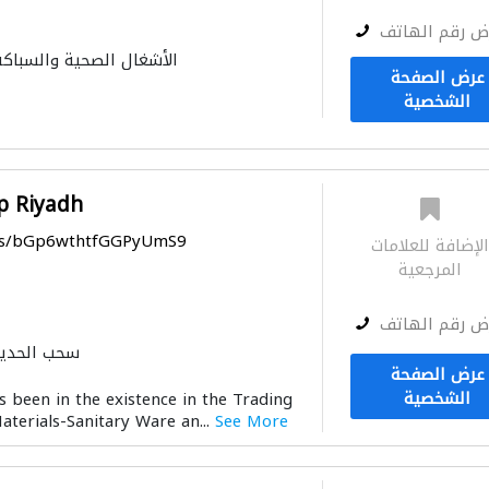
ض رقم الهاتف
الأشغال الصحية والسباكة
عرض الصفحة
استشارات كهروميكانيكية
الشخصية
الحمامات والم
p Riyadh
aps/bGp6wthtfGGPyUmS9
لإضافة للعلامات
المرجعية
ض رقم الهاتف
سحب الحديد
عرض الصفحة
الحمامات والمطابخ
الأشغ
الشخصية
 been in the existence in the Trading
الحد
aterials-Sanitary Ware an...
See More