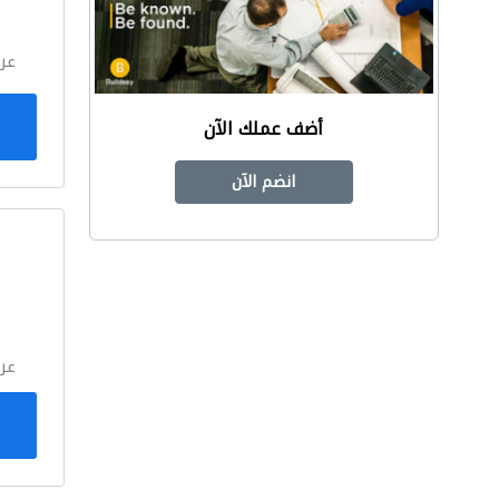
عر
أضف عملك الآن
انضم الآن
ا
عر