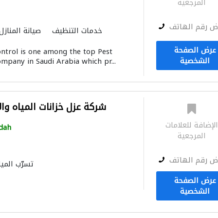
المرجعية
ض رقم الهاتف
خدمات التنظيف
صيانة المنازل
حدّاد أقفال
صيانة م
عرض الصفحة
ontrol is one among the top Pest
الصيانة الكهربائية
الأشغ
الشخصية
ompany in Saudi Arabia which pr...
خدمات 
شركة عزل خزانات المياه و
لإضافة للعلامات
dah
المرجعية
ض رقم الهاتف
تسرّب الميا
خزانات المياه
صيانة المنازل
الأشغ
عرض الصفحة
صيانة ال
الشخصية