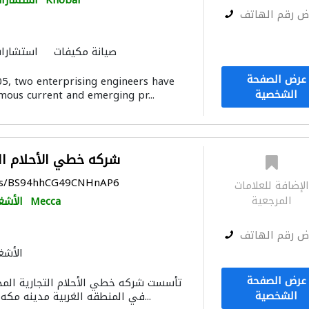
Khobar
استشارات
ض رقم الهاتف
صيانة مكيفات
استشارات
استشارات هندسية
الأشغ
عرض الصفحة
05, two enterprising engineers have
أتمتة المنازل
دراسة
الشخصية
mous current and emerging pr...
خزانات المياه
توصيل الكاب
مقاولون لمكافحة الحريق
شركه خطي الأحلام الت
aps/BS94hhCG49CNHnAP6
لإضافة للعلامات
المرجعية
Mecca
الأشغ
ض رقم الهاتف
الأشغ
عرض الصفحة
الشخصية
ميلادي&nbsp; في المنطقه الغربية مدينه مكه المك...