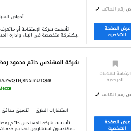
ض رقم الهاتف
أحواض السبا
استشارات الطرق
استشارات
عرض الصفحة
مقاولو كهرباء
نظام الصرف ال
الشخصية
بـكشركة متخصصة فى البناء وادارة المشاريع وهى شركة س...
الإنارة
صيانة المباني
مقاو
شركة المهندس حاتم محمود رمضا
لإضافة للعلامات
المرجعية
aps/uYwQTHJRN5imUTQB8
Mecca
ض رقم الهاتف
استشارات الطرق
تنسيق حدائق
مقاولو كهرباء
أنظمة أمن
المسا
عرض الصفحة
الديكور الداخلي
مقاو
الشخصية
مهندسون استشاريون لتقديـم خدمـات الاستشـارت الهندس...