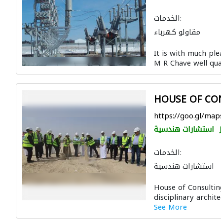
الخدمات:
مقاولو كهرباء
It is with much pl
M R Chave well qual
HOUSE OF CO
https://goo.gl/ma
استشارات هندسية
الخدمات:
استشارات هندسية
 الجدوى الاقتصادية
House of Consultin
ن
استشارات بيئية
disciplinary archit
لون لمكافحة الحريق
See More
التصميم المعماري