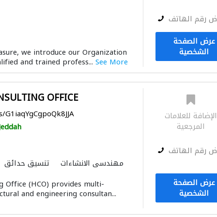
ض رقم الهاتف
عرض الصفحة
الشخصية
easure, we introduce our Organization
ified and trained profess...
See More
NSULTING OFFICE
ps/G1iaqYgCgpoQk8JJA
لإضافة للعلامات
المرجعية
Jeddah
ض رقم الهاتف
مهندسي الانشاءات
تنسيق حدائق
ادارة مشروع
دراسة
عرض الصفحة
g Office (HCO) provides multi-
مقاولو كهرباء
أنظمة أم
الشخصية
ectural and engineering consultan...
الديكور الداخلي
مقاو