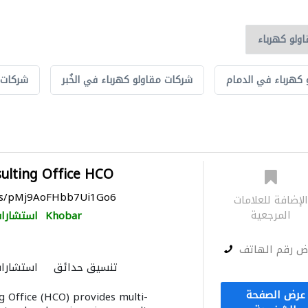
 كهرباء في الدمام
شركات مقاولو كهرباء في الخُبر
شركات 
ulting Office HCO
aps/pMj9AoFHbb7Ui1Go6
لإضافة للعلامات
المرجعية
Khobar
استشارات
ض رقم الهاتف
تنسيق حدائق
استشارات
دراسة الجدوى الاقتصادية
عرض الصفحة
g Office (HCO) provides multi-
مقاولو كهرباء
استشارات ب