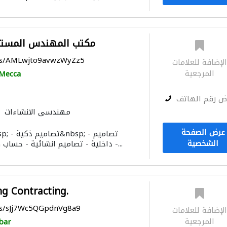
مكتب المهندس المستشا
aps/AMLwjto9avwzWyZz5
لإضافة للعلامات
المرجعية
Mecca
ض رقم الهاتف
مهندسي الانشاءات
استشارات الهندسة الإنشائية
عرض الصفحة
مقاولون لمكافحة الحريق
مقاولو كهر
الشخصية
داخلية - تصاميم انشائية - حساب كميات - رفع مساحي -...
تنسيق حدائق
النمذجة وا
g Contracting.
ps/sJj7Wc5QGpdnVg8a9
لإضافة للعلامات
المرجعية
bar