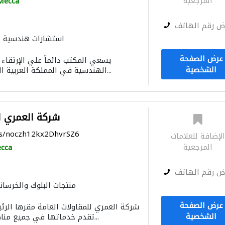
المرجعية
Mecca
ض رقم الهاتف
استشارات هندسية
المساحيين
دراسة الجدوى الاقتصادية
عرض الصفحة
يسعي المكتب دائماً علي الإرتقاء 
الإن
الشخصية
الهندسية في المملكة العربية السعودية بأفضل الكو...
شركة العمري لل
ps/noczh12kx2DhvrSZ6
لإضافة للعلامات
المرجعية
cca
ض رقم الهاتف
منتجات البلوك والخرسان
موردو مواد البناء
الحجر والر
عرض الصفحة
شركة العمري للمقاولات العامة مقرها الرئ
مقاولو كهرباء
خزا
الشخصية
تقدم خدماتها في جميع مناطق المملكة ، وتخدم...
مقاو