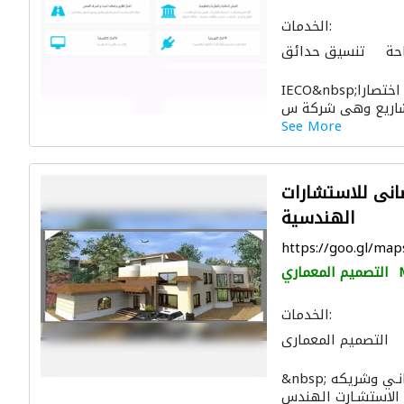
الخدمات:
حة
تنسيق حدائق
 الهندسة الإنشائية
IECO&nbsp;تأسست شركة الإستقامة أو ماتعرف اختصارا
صحي
ادارة مشروع
لون لمكافحة الحريق
See More
نى للاستشارات
الهندسية
https://goo.gl/m
التصميم المعماري
الخدمات:
التصميم المعماري
حيين
ادارة مشروع
&nbsp; تأسـست شركة المهنـدس حاتـم رمضانـي وشريكه
لون لمكافحة الحريق