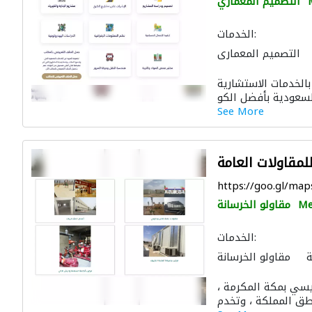
التصميم المعماري
الخدمات:
التصميم المعماري
استشارات الطرق
بالخدمات الاستشارية
ارة
مقاولو كهرباء
See More
مقاولات العامة
https://goo.gl/ma
Me
مقاولو الخرسانة
الخدمات:
ة
مقاولو الخرسانة
خام
صيانة مكيفات
يسي بمكة المكرمة ،
نات المياه
الدهان
لون لمكافحة الحريق