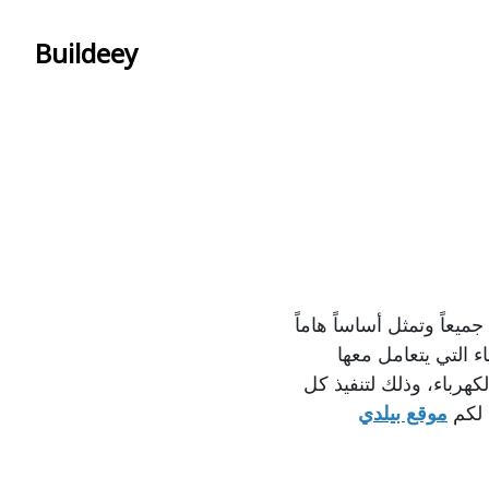
Buildeey
يعاً وتمثل أساساً هاماً
ء التي يتعامل معها
هرباء، وذلك لتنفيذ كل
م لكم
موقع بيلدي