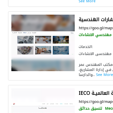
See More
ارات الهندسية
https://goo.gl/m
مهندسي الانشاءات
الخدمات:
مهندسي الانشاءات
استشارات هندسية
مكتب المهندس عمر&nbsp; بن سعيد بو سعيد&nbsp;
داخلي
ميكانيكيون
في إدارة المشاريع،
لتصوير ثلاثي الأبعاد
See More
والدارسا...
ة العالميـة
https://goo.gl/ma
Mec
تنسيق حدائق