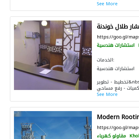
See More
ر طلال خوندنة
https://goo.gl/m
استشارات هندسية
الخدمات:
استشارات هندسية
الصيانة الكهربائية
تخطيط - تطوير&nbsp; - تصاميم ذكية&nbsp; - تصاميم
باء
أتمتة المنازل
الديكور الداخلي
See More
لتصوير ثلاثي الأبعاد
Modern Rootin
https://goo.gl/ma
Kho
مقاولو كهرباء