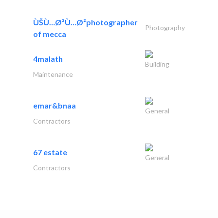
ÙŠÙ…Ø²Ù…Ø²photographer
Photography
of mecca
4malath
Building
Maintenance
emar&bnaa
General
Contractors
67 estate
General
Contractors