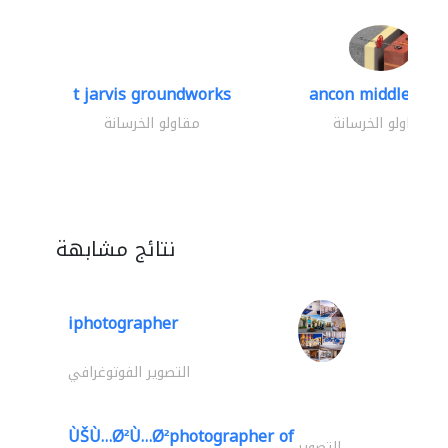
t jarvis groundworks
ancon middle east.
مقاولو الخرسانة
مقاولو الخرسانة
نتائج مشابهة
iphotographer
التصوير الفوتوغرافي
ÙŠÙ…Ø²Ù…Ø²photographer of
التصوير