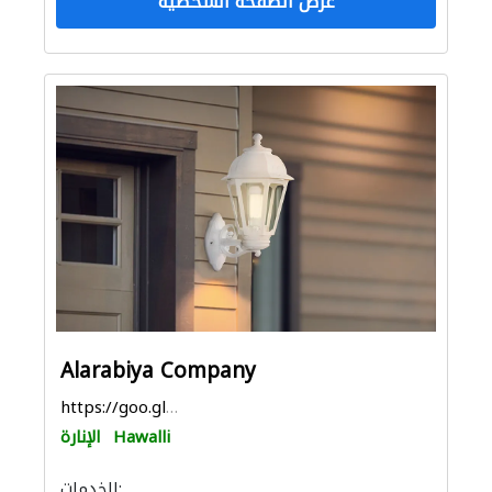
عرض الصفحة الشخصية
Alarabiya Company
https://goo.gl/maps/V4WoUFgsuW5niqvM9
Hawalli
الإنارة
الخدمات: