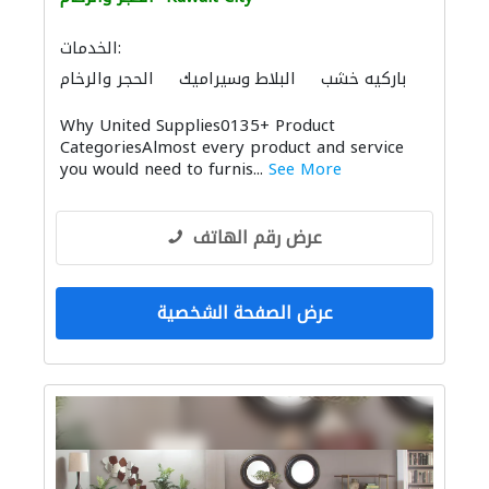
الخدمات:
باركيه خشب
البلاط وسيراميك
الحجر والرخام
المواقد والمدافئ
موردو مواد البناء
Why United Supplies0135+ Product
الحمامات والمطابخ
CategoriesAlmost every product and service
you would need to furnis...
See More
عرض رقم الهاتف
عرض الصفحة الشخصية