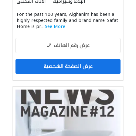
البلاط وسيراميك
الأثاث المكتبي
الاكسسوارات
الأثاث والمفروشات المنزلية
For the past 100 years, Alghanim has been a
المواقد والمدافئ
الستائر
highly respected family and brand name; Safat
الحمامات والمطابخ
Home is pr...
See More
عرض رقم الهاتف
عرض الصفحة الشخصية