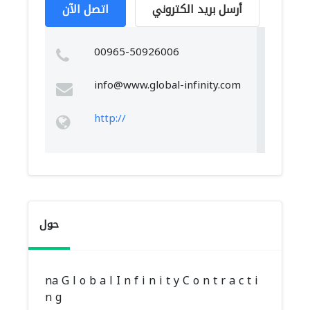
أرسل بريد الكتروني
اتصل الآن
00965-50926006
info@www.global-infinity.com
http://
حول
na G l o b a l I n f i n i t y C o n t r a c t i
n g