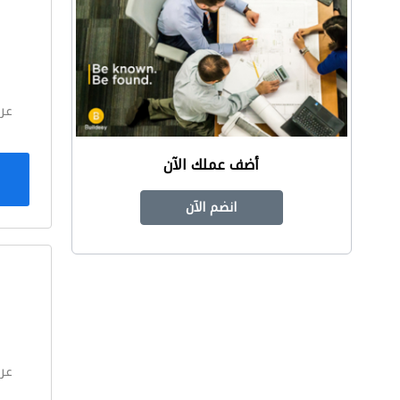
ا
عر
أضف عملك الآن
انضم الآن
ا
عر