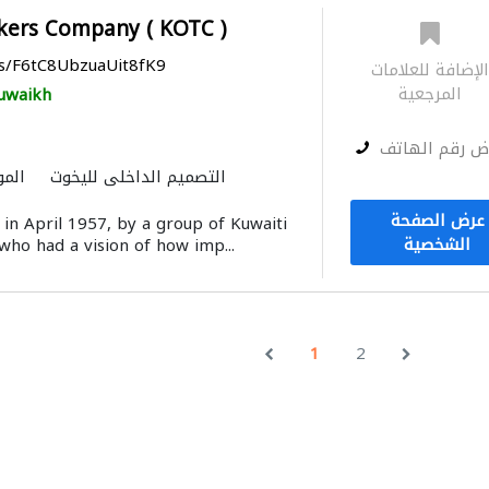
nkers Company ( KOTC )
ps/F6tC8UbzuaUit8fK9
لإضافة للعلامات
المرجعية
uwaikh
ض رقم الهاتف
التصميم الداخلي لليخوت
المو
عرض الصفحة
n April 1957, by a group of Kuwaiti
الشخصية
who had a vision of how imp...
1
2