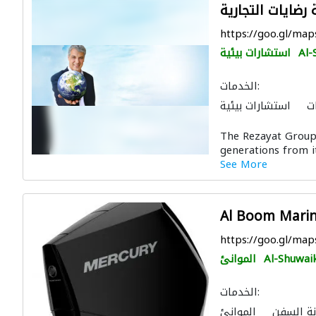
https://goo.gl/ma
Al-
استشارات بيئية
الخدمات:
ت
استشارات بيئية
حب الحديد والفولاذ
The Rezayat Group
ه
أنظمة الاتصالات
generations from it
يد والأدوات المعدنية
See More
https://goo.gl/m
Al-Shuwai
الموانئ
الخدمات:
نة السفن
الموانئ