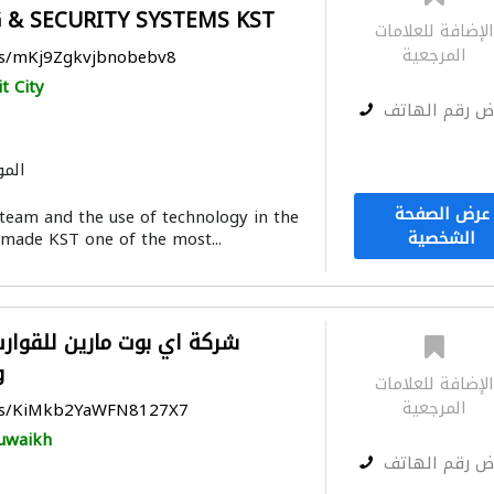
& SECURITY SYSTEMS KST
لإضافة للعلامات
المرجعية
ps/mKj9Zgkvjbnobebv8
t City
ض رقم الهاتف
المو
عرض الصفحة
 team and the use of technology in the
الشخصية
 made KST one of the most...
و
لإضافة للعلامات
المرجعية
aps/KiMkb2YaWFN8127X7
uwaikh
ض رقم الهاتف