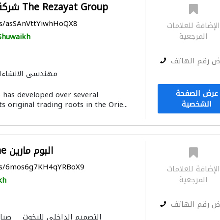
شركة رضايات التجارية The Rezayat Group
ps/asSAnVttYiwhHoQX8
لإضافة للعلامات
المرجعية
Shuwaikh
ض رقم الهاتف
مهندسي الانشاءا
الصيانة المعلوماتية
س
عرض الصفحة
 has developed over several
صيانة السفن
الموانئ
خزانات الميا
الشخصية
s original trading roots in the Orie...
الحد
Al Boom Marine البوم مارين
aps/6mos6g7KH4qYRBoX9
لإضافة للعلامات
المرجعية
kh
ض رقم الهاتف
التصميم الداخلي لليخوت
صيا