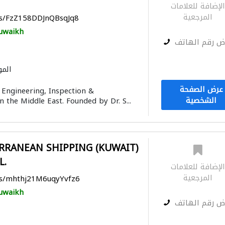
لإضافة للعلامات
المرجعية
ps/FzZ158DDJnQBsqJq8
uwaikh
ض رقم الهاتف
المو
عرض الصفحة
t Engineering, Inspection &
الشخصية
 the Middle East. Founded by Dr. S...
RRANEAN SHIPPING (KUWAIT)
L.
لإضافة للعلامات
المرجعية
ps/mhthj21M6uqyYvfz6
uwaikh
ض رقم الهاتف