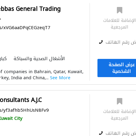
bbas General Trading
L
لإضافة للعلامات
المرجعية
aps/xVG6aaDPqCEGzeqT7
ض رقم الهاتف
الأشغال الصحية والسباكة
كبار
عرض الصفحة
مقاولون تسليم مفتاح
ميكانيكيون
الشخصية
of companies in Bahrain, Qatar, Kuwait,
rkey, India and China,...
See More
onsultants A.J.C
aps/yf3afhb5HhUsN8Fv9
لإضافة للعلامات
المرجعية
Kuwait City
ض رقم الهاتف