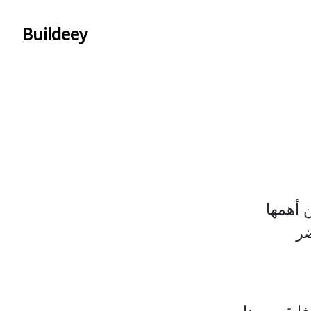
Buildeey
ن أهمها
ضر