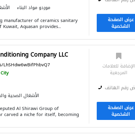
موردو مواد البناء
الأشغ
الحمامات والمط
عرض الصفحة
ng manufacturer of ceramics sanitary
الشخصية
f Kuwait, Aquasan provides...
onditioning Company LLC
aps/LhSHdw6wBifPhbvQ7
لإضافة للعلامات
المرجعية
City
ض رقم الهاتف
الأشغال الصحية وال
مقاولون لمكافحة الحريق
عرض الصفحة
eputed Al Shirawi Group of
الشخصية
 carved a niche for itself, becoming