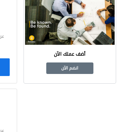
ا
عر
أضف عملك الآن
انضم الآن
ا
عر