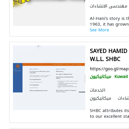
مهندسي الانشاءات
ال الصحية والسباكة
Al-Hani’s story is
موردو مواد البناء
1963, it has grown 
See More
SAYED HAMID 
W.L.L. SHBC
https://goo.gl/m
Kuwait 
ميكانيكيون
الخدمات:
اءات
ميكانيكيون
 الأساس
الحاويات
SHBC attributes i
الصيانة الكهربائية
to our excellent sta
حريق
ادارة مشروع