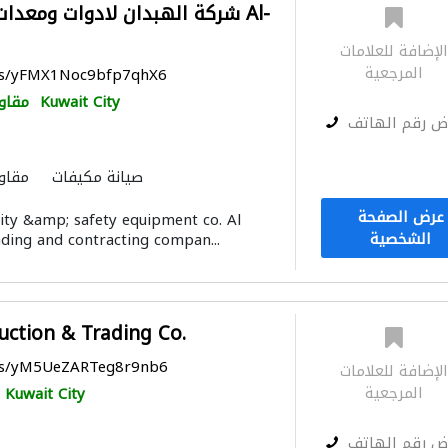
شركة الهبدان لادوات ومعدات ال
لإضافة للعلامات
المرجعية
aps/yFMX1Noc9bfp7qhX6
Kuwait City
مقاو
ض رقم الهاتف
صيانة مكيفات
مقاو
الصيانة الكهربائية
الأشغ
عرض الصفحة
ity &amp; safety equipment co. Al
الشخصية
ding and contracting compan...
uction & Trading Co.
aps/yM5UeZARTeg8r9nb6
لإضافة للعلامات
المرجعية
Kuwait City
ض رقم الهاتف