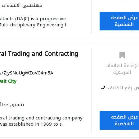
مهندسي الانشاءات
الصيانة الكهربائية
الأشغ
عرض الصفحة
ltants (DAJC) is a progressive
ميكانيكيون
ادارة مشروع
الشخصية
lti-disciplinary Engineering f...
al Trading and Contracting
لإضافة للعلامات
المرجعية
aps/ZJySNuUgWZoVC4m5A
ait City
ض رقم الهاتف
تنسيق حدائ
الصيانة الكهربائية
الأشغ
عرض الصفحة
ral trading and contracting company
ميكانيكيون
أنظمة
الشخصية
was established in 1989 to s...
صيانة المباني
مقاو