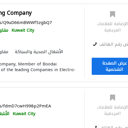
ing Company
maps/Q9uD66mBWWf5zgbQ7
لإضافة للعلامات
المرجعية
Kuwait City
مقاو
ض رقم الهاتف
الأشغال الصحية والسباكة
مقاو
ميكانيكيون
أتمتة المنازل
عرض الصفحة
Company, Member of Boodai
أنظمة الطاقة الشمسية المنز
الشخصية
 of the leading Companies in Electro-
aps/fdmD7cwH998p2PmEA
لإضافة للعلامات
المرجعية
Kuwait City
الأشغ
ض رقم الهاتف