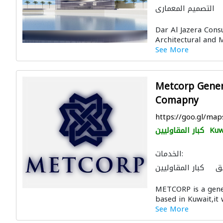
التصميم المعماري
ال الصحية والسباكة
Dar Al Jazera Consu
استشارات هندسية
Architectural and Mu
الديكور الداخلي
See More
Metcorp Gener
Comapny
https://goo.gl/m
Kuw
كبار المقاوليين
الخدمات:
ق
كبار المقاوليين
ال الصحية والسباكة
METCORP is a gene
 أمن
ادارة مشروع
based in Kuwait,it 
لون لمكافحة الحريق
See More