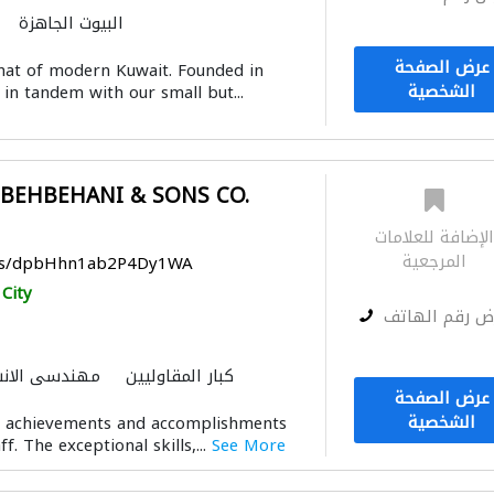
البيوت الجاهزة
الصيانة الكهربائية
الأشغ
عرض الصفحة
 that of modern Kuwait. Founded in
كبار المقاوليين
ميكانيكيون
الشخصية
in tandem with our small but...
BEHBEHANI & SONS CO.
لإضافة للعلامات
المرجعية
aps/dpbHhn1ab2P4Dy1WA
City
ض رقم الهاتف
كبار المقاوليين
مهندسي الانش
عرض الصفحة
الأشغال الصحية والسباكة
قواعد
الشخصية
ts achievements and accomplishments
دراسة الجدوى الاقتصادية
ff. The exceptional skills,...
See More
مقاولون لمكافحة ال