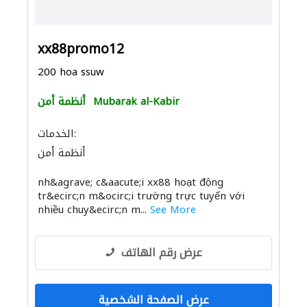
xx88promo12
200 hoa ssuw
Mubarak al-Kabir
أنظمة أمن
الخدمات:
أنظمة أمن
nh&agrave; c&aacute;i xx88 hoạt động
tr&ecirc;n m&ocirc;i trường trực tuyến với
nhiều chuy&ecirc;n m...
See More
عرض رقم الهاتف
عرض الصفحة الشخصية