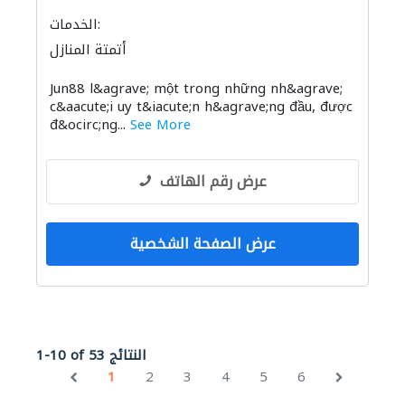
الخدمات:
أتمتة المنازل
Jun88 l&agrave; một trong những nh&agrave;
c&aacute;i uy t&iacute;n h&agrave;ng đầu, được
đ&ocirc;ng...
See More
عرض رقم الهاتف
عرض الصفحة الشخصية
1-10 of 53 النتائج
1
2
3
4
5
6