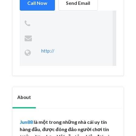
Call Now
Send Email
http://
About
Jun88
là một trong những nhà cái uy tín
hàng đầu, được đông đảo người chơi tin