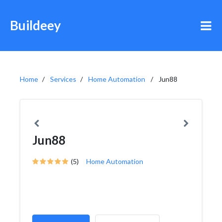
Buildeey
Home
Services
Home Automation
Jun88
Jun88
(5)
Home Automation