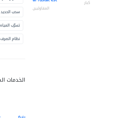
كبار
المقاوليين
سحب الحديد و
تسرّب المياه
نظام الصرف
الخدمات ال
.
fujairah rockwool factory