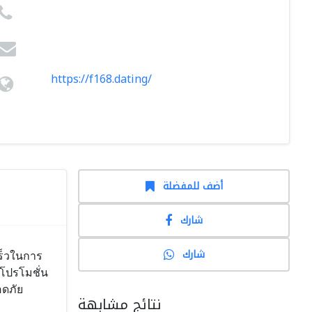
https://f168.dating/
أضف للمفضلة
شارك
شارك
เร็วในการ
โปรโมชั่น
อดภัย
نتائج مشابهة