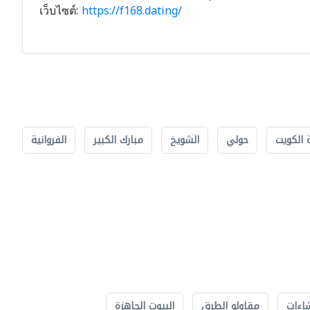
เว็บไซต์:
https://f168.dating/
 الكويت
حولي
الشويخ
مبارك الكبير
الفروانية
اءات
مقاولو الطرق
البيوت الجاهزة