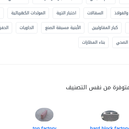
الفولاذ
السقالات
اختبار التربة
المولدات الكهربائية
كبار المقاوليين
الأبنية مسبقة الصنع
الحاويات
الحفري
 الصحي
بناء المطارات
متوفرة من نفس التصنيف
top factory
hard block factory.