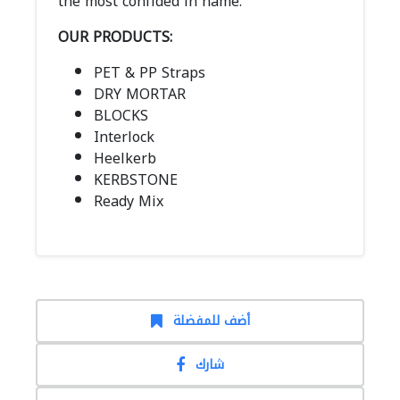
the most confided in name.
OUR PRODUCTS:
PET & PP Straps
DRY MORTAR
BLOCKS
Interlock
Heelkerb
KERBSTONE
Ready Mix
أضف للمفضلة
شارك