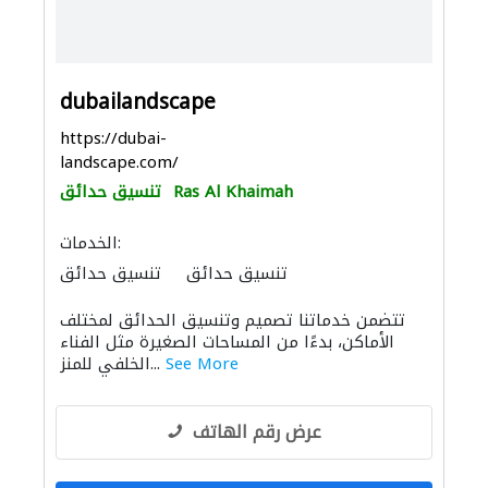
dubailandscape
https://dubai-
landscape.com/
Ras Al Khaimah
تنسيق حدائق
الخدمات:
تنسيق حدائق
تنسيق حدائق
الأشغال الصحية والسباكة
صيانة مكيفات
تتضمن خدماتنا تصميم وتنسيق الحدائق لمختلف
صيانة المنازل
الصيانة الكهربائية
الأماكن، بدءًا من المساحات الصغيرة مثل الفناء
صيانة السفن
الصيانة المعلوماتية
See More
الخلفي للمنز...
صيانة المباني
عرض رقم الهاتف