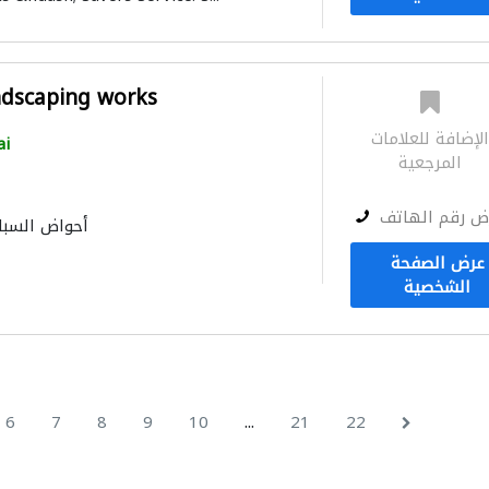
ndscaping works
لإضافة للعلامات
ai
المرجعية
ض رقم الهاتف
أحواض السبا
معدا
عرض الصفحة
الشخصية
...
6
7
8
9
10
21
22