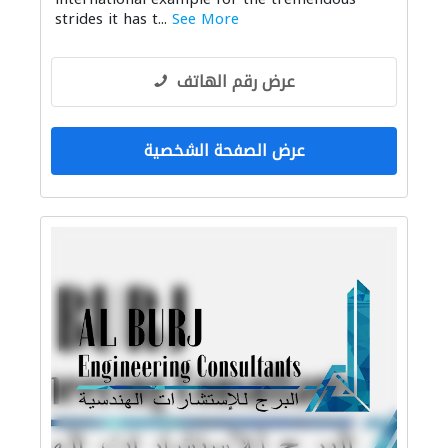
الديكور الداخلي
ميكانيكيون
strides it has t...
See More
التصميم المعماري
عرض رقم الهاتف
عرض الصفحة الشخصية