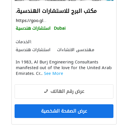
.مكتب البرج للاستشارات الهندسية
https://goo.gl/maps/RCm231qLqNuY4rs88
Dubai
استشارات هندسية
الخدمات:
مهندسي الانشاءات
استشارات هندسية
الأشغال الصحية والسباكة
مقاولو الطرق
In 1983, Al Burj Engineering Consultants
ادارة مشروع
الصيانة الكهربائية
manifested out of the love for the United Arab
الديكور الداخلي
ميكانيكيون
Emirates. Cr...
See More
التصميم المعماري
عرض رقم الهاتف
عرض الصفحة الشخصية