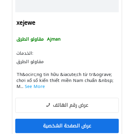
xejewe
Ajman
مقاولو الطرق
الخدمات:
مقاولو الطرق
Th&ocirc;ng tin hữu &iacute;ch từ tr&ograve;
chơi xổ số kiến thiết miền Nam chuẩn &nbsp;
M...
See More
عرض رقم الهاتف
عرض الصفحة الشخصية