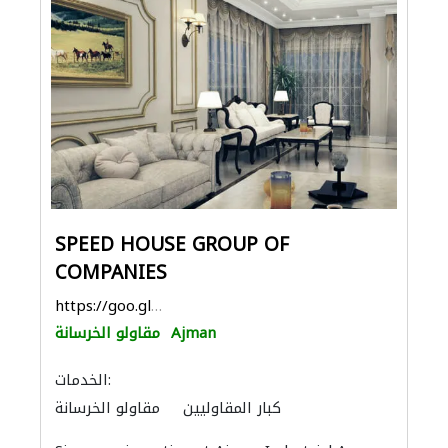
SPEED HOUSE GROUP OF
COMPANIES
https://goo.gl/maps/9THy4vp4DCnbRhC99
Ajman
مقاولو الخرسانة
الخدمات:
كبار المقاوليين
مقاولو الخرسانة
الزجاج
الحمامات والمطابخ
خزانات المياه