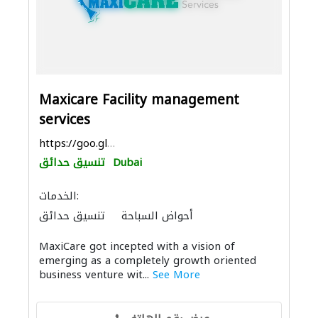
Maxicare Facility management
services
https://goo.gl/maps/AiD84Hpf2LxVdwTz8
Dubai
تنسيق حدائق
الخدمات:
أحواض السباحة
تنسيق حدائق
خدمات التنظيف
تسرّب المياه
MaxiCare got incepted with a vision of
مكافحة الحشرات
الصيانة الكهربائية
emerging as a completely growth oriented
خزانات المياه
الدهان
نقل اثاث
business venture wit...
See More
الديكور الداخلي
الموبيليا والنجارة