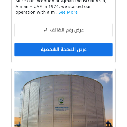
Since our inception at Ajman Industrial Area,
الديكور الداخلي
Ajman – UAE in 1974, we started our
operation with a m...
See More
عرض رقم الهاتف
عرض الصفحة الشخصية