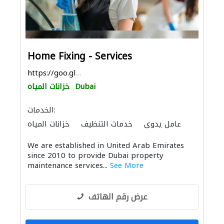
Home Fixing - Services
https://goo.gl/maps/xYhpcx6pDP98D9VP6
Dubai
خزانات المياه
الخدمات:
عامل يدوي
خدمات التنظيف
خزانات المياه
الأشغال الصحية والسباكة
صيانة مكيفات
We are established in United Arab Emirates
مكافحة الحشرات
الصيانة الكهربائية
since 2010 to provide Dubai property
الدهان
أنظمة أمن
maintenance services...
See More
عرض رقم الهاتف