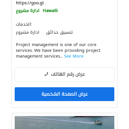
https://goo.gl/maps/oJiw228Kerf96Lng9
Hawalli
ادارة مشروع
الخدمات:
تنسيق حدائق
ادارة مشروع
مهندسي الانشاءات
​Project management is one of our core
استشارات بيئية
الأشغال الصحية والسباكة
services. We have been providing project
التصميم الداخلي لليخوت
أنظمة أمن
management services...
See More
التصميم المعماري
مقاولون لمكافحة الحريق
عرض رقم الهاتف
عرض الصفحة الشخصية