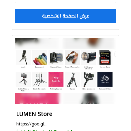
عرض الصفحة الشخصية
LUMEN Store
https://goo.gl/maps/YZutbPoKosnDAFXn8