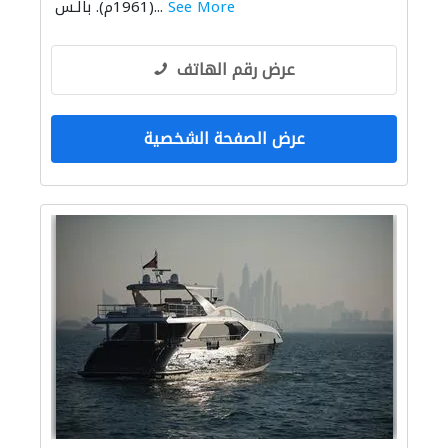
See More
(1961م). بالـس...
عرض رقم الهاتف
عرض الصفحة الشخصية