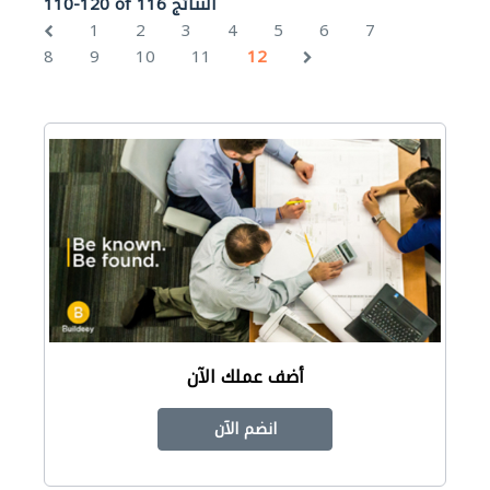
110-120 of 116 النتائج
1
2
3
4
5
6
7
8
9
10
11
12
أضف عملك الآن
انضم الآن