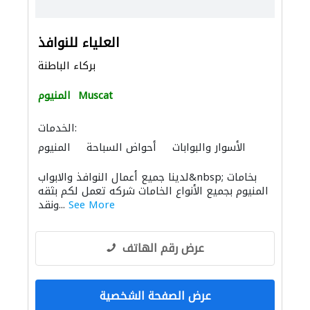
العلياء للنوافذ
بركاء الباطنة
Muscat
المنيوم
الخدمات:
الأسوار والبوابات
أحواض السباحة
المنيوم
موردو نوافذ
الزجاج
لدينا جميع أعمال النوافذ والابواب&nbsp; بخامات
المنيوم بجميع الأنواع الخامات شركه تعمل لكم بثقه
See More
ونقد...
عرض رقم الهاتف
عرض الصفحة الشخصية