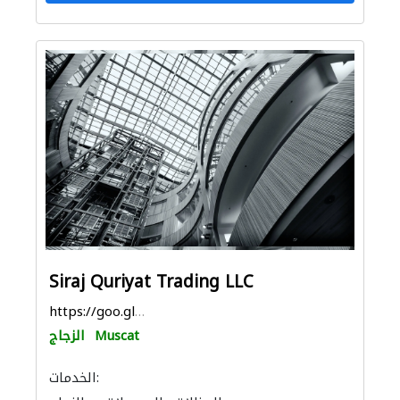
Siraj Quriyat Trading LLC
https://goo.gl/maps/G3AztqgcgQmwtrpW6
Muscat
الزجاج
الخدمات: