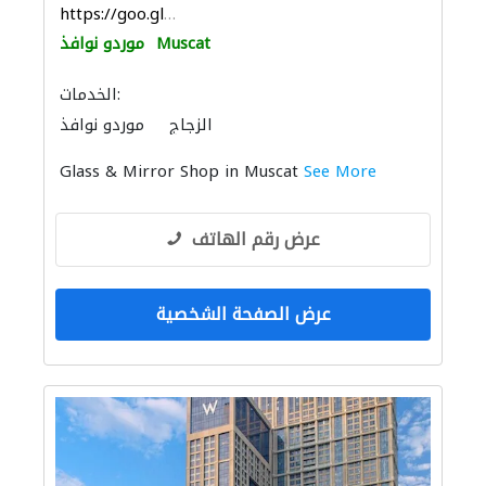
https://goo.gl/maps/whdyWE3ub8u44ZwB6
Muscat
موردو نوافذ
الخدمات:
الزجاج
موردو نوافذ
Glass & Mirror Shop in Muscat
See More
عرض رقم الهاتف
عرض الصفحة الشخصية