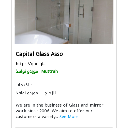
Capital Glass Asso
https://goo.gl/maps/GCkDo8nhyRdvZQv89
Muttrah
موردو نوافذ
الخدمات:
الزجاج
موردو نوافذ
We are in the business of Glass and mirror
work since 2006. We aim to offer our
customers a variety...
See More