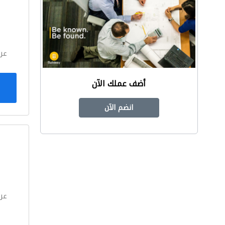
ا
عر
أضف عملك الآن
انضم الآن
ا
عر