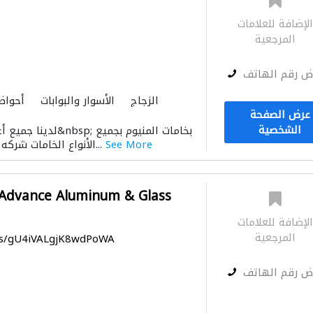
لإضافة للعلامات
المرجعية
ض رقم الهاتف
الزجاج
الأسوار والبوابات
أحواض
عرض الصفحة
الشخصية
لدينا جميع أعمال النواف
See More
الأنواع الخامات شركه تعمل لكم بثقه ونقد...
Advance Aluminum & Glass
لإضافة للعلامات
المرجعية
aps/gU4iVALgjK8wdPoWA
ض رقم الهاتف