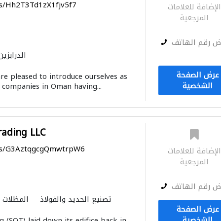
ps/Hh2T3Td1zX1fjv5f7
لإضافة للعلامات
المرجعية
ض رقم الهاتف
الدرابزين
عرض الصفحة
re pleased to introduce ourselves as
الشخصية
 companies in Oman having...
Trading LLC
aps/G3AztqgcgQmwtrpW6
لإضافة للعلامات
المرجعية
ض رقم الهاتف
تصنيع الحديد والفولاذ
المظلات و
عرض الصفحة
المنيوم
الحديد والأدوات المعدن
الشخصية
g (SQT) laid down its edifice back in