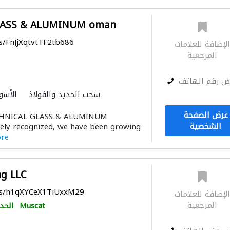
LASS & ALUMINUM oman
s/FnJjXqtvtTF2tb686
لإضافة للعلامات
المرجعية
ض رقم الهاتف
سحب الحديد والفولاذ
الأسوا
عرض الصفحة
HNICAL GLASS & ALUMINUM
الشخصية
y recognized, we have been growing
ore
ng LLC
aps/h1qXYCeX1TiUxxM29
لإضافة للعلامات
المرجعية
Muscat
الحد