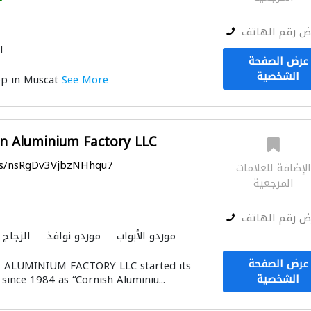
ض رقم الهاتف
ا
عرض الصفحة
الشخصية
op in Muscat
See More
an Aluminium Factory LLC
aps/nsRgDv3VjbzNHhqu7
لإضافة للعلامات
المرجعية
ض رقم الهاتف
موردو الأبواب
موردو نوافذ
الزجاج
عرض الصفحة
ALUMINIUM FACTORY LLC started its
الشخصية
since 1984 as “Cornish Aluminiu...