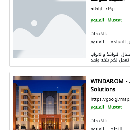
بركاء الباطنة
Muscat
المنيوم
الخدمات:
 السباحة
المنيوم
موردو نوافذ
ذ والابواب&nbsp; بخامات المنيوم بجميع
WINDAR.OM - 
Solutions
https://goo.gl/m
Muscat
المنيوم
الخدمات:
الزجاج
المنيوم