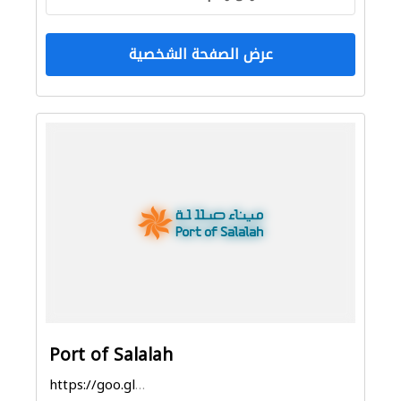
عرض الصفحة الشخصية
Port of Salalah
https://goo.gl/maps/yqf4HGtVNReP23317