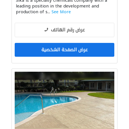
Sika is a specialty chemicals company with a
التصميم الداخلي لليخوت
صيانة السفن
leading position in the development and
أنظمة الأسقف
ميكانيكيون
production of s...
See More
عرض رقم الهاتف
عرض الصفحة الشخصية