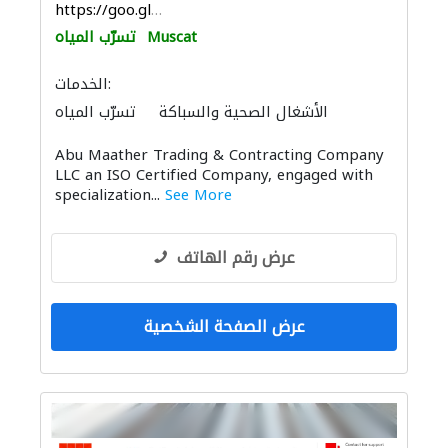
https://goo.gl/maps/j5PQMmKn5Ekh2Nf7A
Muscat
تسرّب المياه
الخدمات:
الأشغال الصحية والسباكة
تسرّب المياه
ميكانيكيون
الدهان
الصيانة الكهربائية
Abu Maather Trading & Contracting Company
أنظمة الأسقف
مقاولون لمكافحة الحريق
LLC an ISO Certified Company, engaged with
specialization...
See More
عرض رقم الهاتف
عرض الصفحة الشخصية