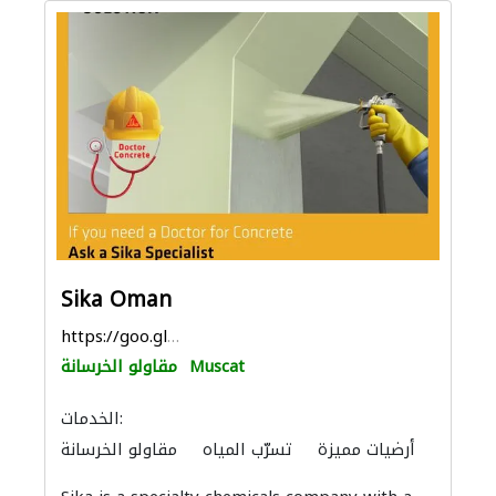
Sika Oman
https://goo.gl/maps/pynjH5ztqcAr7e9s9
Muscat
مقاولو الخرسانة
الخدمات:
أرضيات مميزة
تسرّب المياه
مقاولو الخرسانة
الدهان
موردو مواد البناء
منتجات الجبس