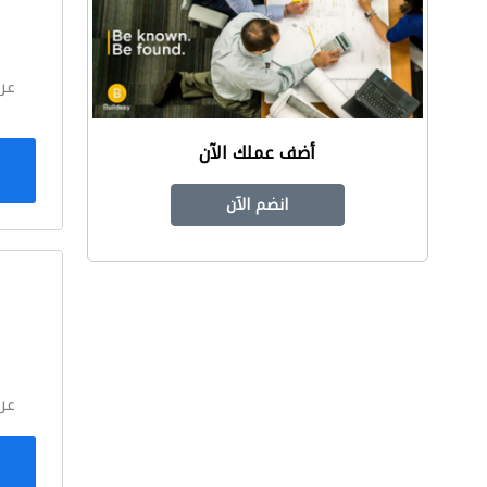
ا
عر
أضف عملك الآن
انضم الآن
ا
عر