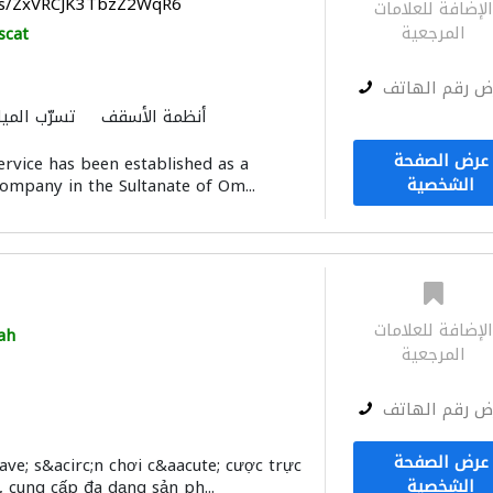
aps/ZxVRCJK3TbzZ2WqR6
لإضافة للعلامات
المرجعية
scat
ض رقم الهاتف
أنظمة الأسقف
تسرّب الميا
عرض الصفحة
ervice has been established as a
الشخصية
company in the Sultanate of Om...
لإضافة للعلامات
ah
المرجعية
ض رقم الهاتف
عرض الصفحة
e; s&acirc;n chơi c&aacute; cược trực
الشخصية
, cung cấp đa dạng sản ph...