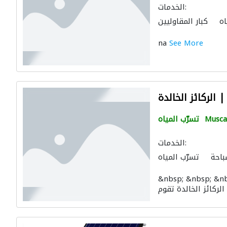
الخدمات:
اه
كبار المقاوليين
na
See More
لركائز الخالدة
Musca
تسرّب المياه
الخدمات:
باحة
تسرّب المياه
ال الصحية والسباكة
&nbsp; &nbsp; &nb