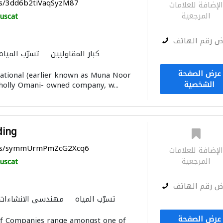
ps/3dd6b2tiVaqSyzM87
لإضافة للعلامات
المرجعية
uscat
ض رقم الهاتف
كبار المقاوليين
تسرّب المياه
الحجر والرخام
استشارات بيئ
عرض الصفحة
ational (earlier known as Muna Noor
المصاعد 
الشخصية
holly Omani- owned company, w...
ding
aps/symmUrmPmZcG2Xcq6
لإضافة للعلامات
المرجعية
uscat
ض رقم الهاتف
تسرّب المياه
مهندسي الانشاءات
الصيانة الكهربائية
الأشغ
عرض الصفحة
f Companies range amongst one of