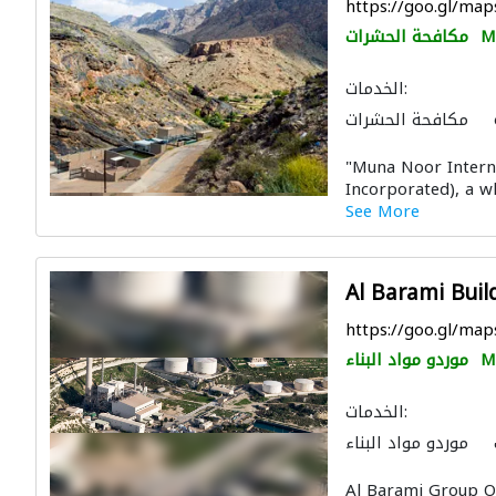
https://goo.gl/ma
M
مكافحة الحشرات
الخدمات:
مكافحة الحشرات
ية
قواعد الأساس
"Muna Noor Intern
والسلالم الكهربائية
Incorporated), a w
See More
Al Barami Buil
https://goo.gl/m
M
موردو مواد البناء
الخدمات:
موردو مواد البناء
ال الصحية والسباكة
Al Barami Group O
نظام الصرف الصحي