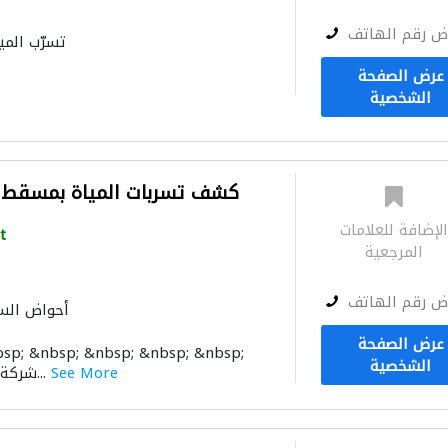
ض رقم الهاتف
تسرّب المي
عرض الصفحة
الشخصية
كشف تسربات المياة بمسقط | ا
لإضافة للعلامات
t
المرجعية
ض رقم الهاتف
أحواض الس
الأشغ
عرض الصفحة
sp; &nbsp; &nbsp; &nbsp; &nbsp;
الشخصية
See More
شركة الركائز الخالدة تقوم...