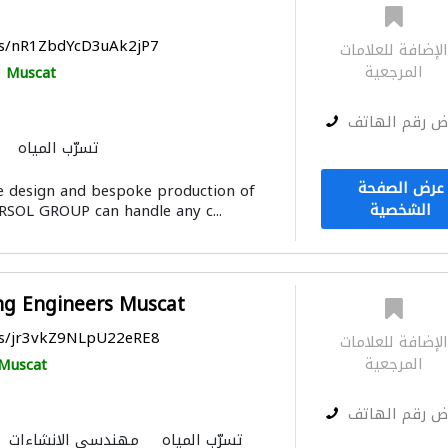
ps/nR1ZbdYcD3uAk2jP7
لإضافة للعلامات
المرجعية
Muscat
ض رقم الهاتف
تسرّب المياه
أنظمة الطاق
عرض الصفحة
the design and bespoke production of
الشخصية
RSOL GROUP can handle any c...
ng Engineers Muscat
ps/jr3vkZ9NLpU22eRE8
لإضافة للعلامات
المرجعية
Muscat
ض رقم الهاتف
تسرّب المياه
مهندسي الانشاءات