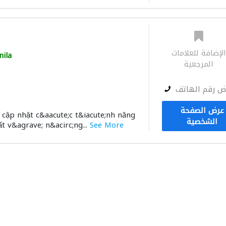
لإضافة للعلامات
ila
المرجعية
ض رقم الهاتف
عرض الصفحة
c cập nhật c&aacute;c t&iacute;nh năng
الشخصية
ất v&agrave; n&acirc;ng...
See More