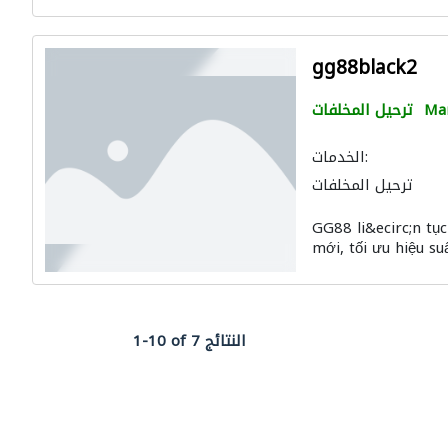
gg88black2
Man
ترحيل المخلفات
الخدمات:
ترحيل المخلفات
GG88 li&ecirc;n tụ
mới, tối ưu hiệu su
1-10 of 7 النتائج