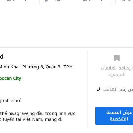
ed
inh Khai, Phường 6, Quận 3, TP.H...
لإضافة للعلامات
المرجعية
oocan City
ض رقم الهاتف
أتمتة المناز
عرض الصفحة
 thế h&agrave;ng đầu trong lĩnh vực
الشخصية
 tuyến tại Việt Nam, mang đ...