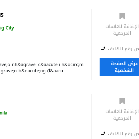
us
لإضافة للعلامات
ig City
المرجعية
ض رقم الهاتف
عرض الصفحة
ve;o nh&agrave; c&aacute;i h&ocirc;m
الشخصية
egrave;o b&oacute;ng đ&aacu...
لإضافة للعلامات
ila
المرجعية
ض رقم الهاتف