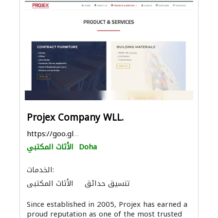
Projex Company WLL.
https://goo.gl/maps/4VmTotqxjqewyM1w7
Doha
الأثاث المكتبي
الخدمات:
تنسيق حدائق
الأثاث المكتبي
مقاولو الطرق
معدات الملاعب والمشاتل
Since established in 2005, Projex has earned a
الأثاث والمفروشات المنزلية
موردو مواد البناء
proud reputation as one of the most trusted
أنظمة الأسقف
الحمامات والمطابخ