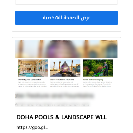
عرض الصفحة الشخصية
DOHA POOLS & LANDSCAPE WLL
https://goo.gl/maps/8WLUkYgDvNL5Uan47