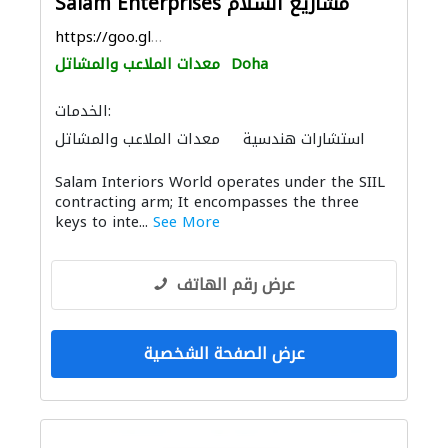
Salam Enterprises مشاريع السلام
https://goo.gl/maps/zzxZapaEx3SbnWtJA
Doha
معدات الملاعب والمشاتل
الخدمات:
استشارات هندسية
معدات الملاعب والمشاتل
ادارة مشروع
دراسة الجدوى الاقتصادية
Salam Interiors World operates under the SIIL
الأثاث المكتبي
أرضيات مميزة
باركيه خشب
contracting arm; It encompasses the three
الديكور الداخلي
أنظمة الأسقف
keys to inte...
See More
عرض رقم الهاتف
عرض الصفحة الشخصية