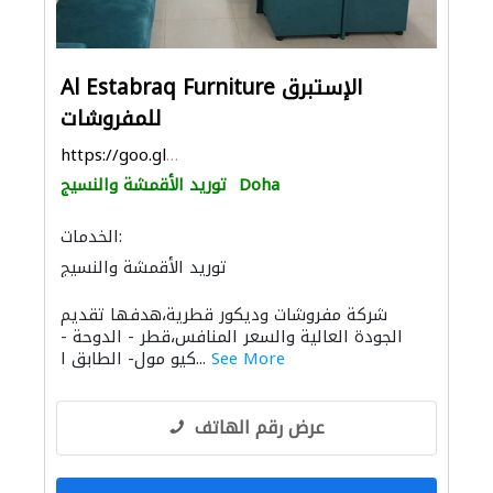
Al Estabraq Furniture الإستبرق
للمفروشات
https://goo.gl/maps/9DyR1ZGXwTqDbFfR9
Doha
توريد الأقمشة والنسيج
الخدمات:
توريد الأقمشة والنسيج
الأثاث المكتبي
الأثاث والمفروشات المنزلية
شركة مفروشات وديكور قطرية،هدفها تقديم
الجودة العالية والسعر المنافس،قطر - الدوحة -
See More
كيو مول- الطابق ا...
عرض رقم الهاتف