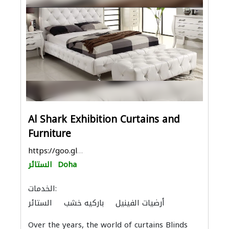
Al Shark Exhibition Curtains and
Furniture
https://goo.gl/maps/K4zc499wnRW3eUDTA
Doha
الستائر
الخدمات:
أرضيات الفينيل
باركيه خشب
الستائر
الأثاث والمفروشات المنزلية
أرضيات مميزة
Over the years, the world of curtains Blinds
توريد الأقمشة والنسيج
الأثاث المكتبي