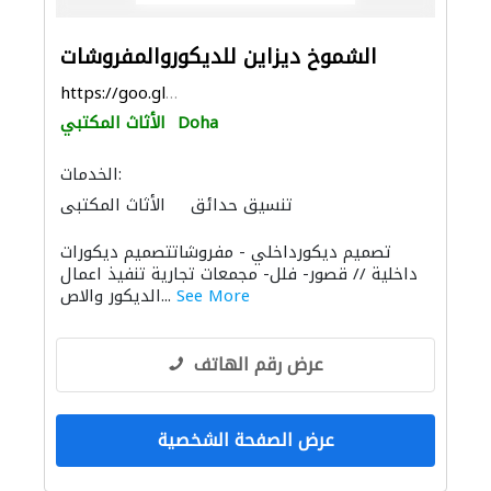
الشموخ ديزاين للديكوروالمفروشات
https://goo.gl/maps/x516XGaAg6C3dXVN9
Doha
الأثاث المكتبي
الخدمات:
تنسيق حدائق
الأثاث المكتبي
الستائر
الأثاث والمفروشات المنزلية
تصميم ديكورداخلي - مفروشاتتصميم ديكورات
الديكور الداخلي
توريد الأقمشة والنسيج
داخلية // قصور- فلل- مجمعات تجارية تنفيذ اعمال
See More
الديكور والاص...
عرض رقم الهاتف
عرض الصفحة الشخصية