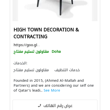
HIGH TOWN DECORATION &
CONTRACTING
https://goo.gl/maps/bGCbp8W7QBC6EE6C6
Doha
مقاولون تسليم مفتاح
الخدمات:
خدمات التنظيف
مقاولون تسليم مفتاح
الصيانة الكهربائية
الأشغال الصحية والسباكة
Founded in 2015, (Ahmed Al-Mallah and
الأثاث المكتبي
الأثاث والمفروشات المنزلية
Partners) and we are considering our self one
الديكور الداخلي
ميكانيكيون
الاكسسوارات
of Qatar’s leadi...
See More
عرض رقم الهاتف