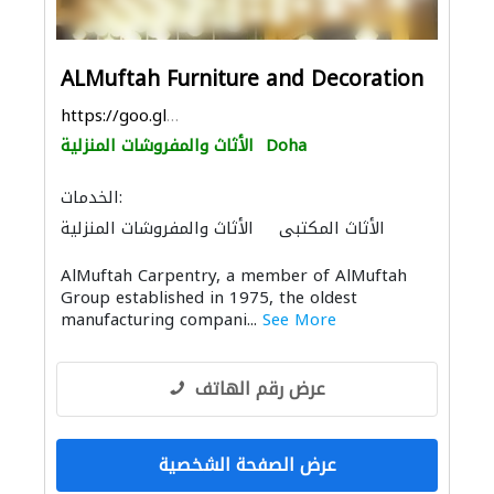
ALMuftah Furniture and Decoration
https://goo.gl/maps/hMRVR9TMLLV4gRY56
Doha
الأثاث والمفروشات المنزلية
الخدمات:
الأثاث المكتبي
الأثاث والمفروشات المنزلية
الديكور الداخلي
الحمامات والمطابخ
AlMuftah Carpentry, a member of AlMuftah
سجاد وموكيت
الصوتيات
التصميم المعماري
Group established in 1975, the oldest
الستائر
منتجات الجبس
الحجر والرخام
manufacturing compani...
See More
توريد الأقمشة والنسيج
عرض رقم الهاتف
عرض الصفحة الشخصية